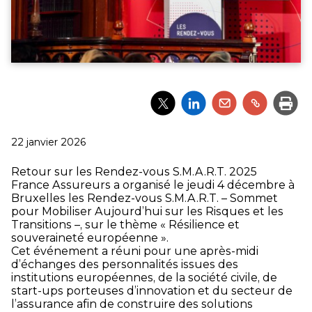
Partager
Partager
Partager
Partager
Impri
l'article
l'article
l'article
l'article
via
via
via
via
Twitter
LinkedIn
Email
un
Publié
22 janvier 2026
lien
le
Retour sur les Rendez-vous S.M.A.R.T. 2025
France Assureurs a organisé le jeudi 4 décembre à
Bruxelles les Rendez-vous S.M.A.R.T. – Sommet
pour Mobiliser Aujourd’hui sur les Risques et les
Transitions –, sur le thème « Résilience et
souveraineté européenne ».
Cet événement a réuni pour une après-midi
d’échanges des personnalités issues des
institutions européennes, de la société civile, de
start-ups porteuses d’innovation et du secteur de
l’assurance afin de construire des solutions