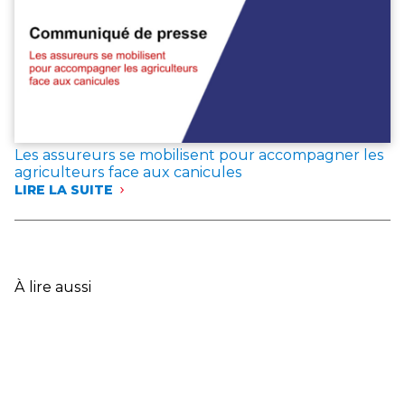
ET
DANS
LE
VAR
:
LES
ASSUREURS
EXPRIMENT
LEUR
Les assureurs se mobilisent pour accompagner les
SOLIDARITÉ
agriculteurs face aux canicules
AVEC
LIRE LA SUITE
LES
:
SINISTRÉS
LES
ET
ASSUREURS
ANNONCENT
SE
DES
MOBILISENT
MESURES
POUR
À lire aussi
EXCEPTIONNELLES
ACCOMPAGNER
LES
AGRICULTEURS
FACE
AUX
CANICULES