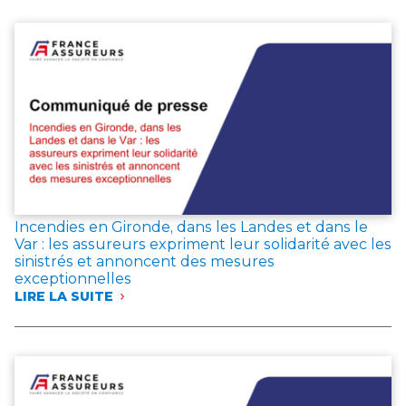
19,3 MILLIARDS
D’EUROS
DE
COTISATIONS
EN
JUIN
2026,
LES
ÉPARGNANTS
MAINTIENNENT
LEUR
CONFIANCE
DANS
L’ASSURANCE
Incendies en Gironde, dans les Landes et dans le
VIE
Var : les assureurs expriment leur solidarité avec les
sinistrés et annoncent des mesures
exceptionnelles
LIRE LA SUITE
:
INCENDIES
EN
GIRONDE,
DANS
LES
LANDES