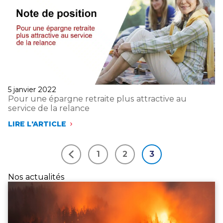
SOCIAUX,
ÉCONOMIQUES
ET
ENVIRONNEMENTAUX
Publié
5 janvier 2022
le
Pour une épargne retraite plus attractive au
service de la relance
LIRE L'ARTICLE
POUR
UNE
ÉPARGNE
1
2
3
RETRAITE
Précédent
PLUS
ATTRACTIVE
Nos actualités
AU
SERVICE
DE
LA
RELANCE