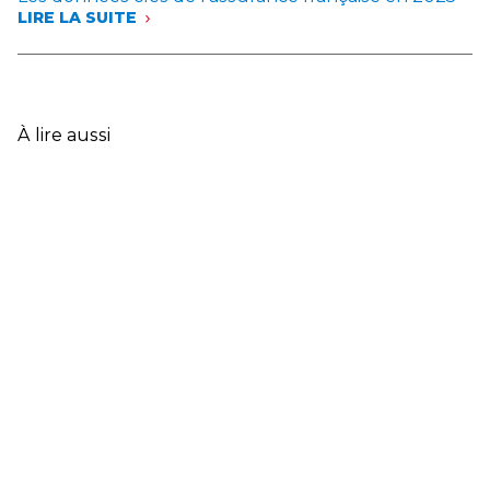
LIRE LA SUITE
:
LES
DONNÉES
CLÉS
DE
L’ASSURANCE
À lire aussi
FRANÇAISE
EN
2025