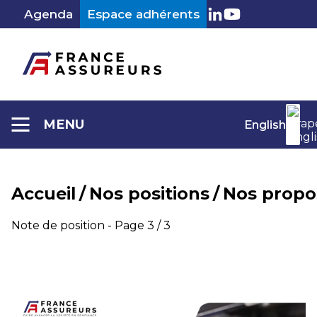
Aller
Agenda
Espace adhérents
au
LinkedIn
Youtube
contenu
MENU
English
Accueil
/
Nos positions
/
Nos propo
Catégorie :
Note de position - Page 3 / 3