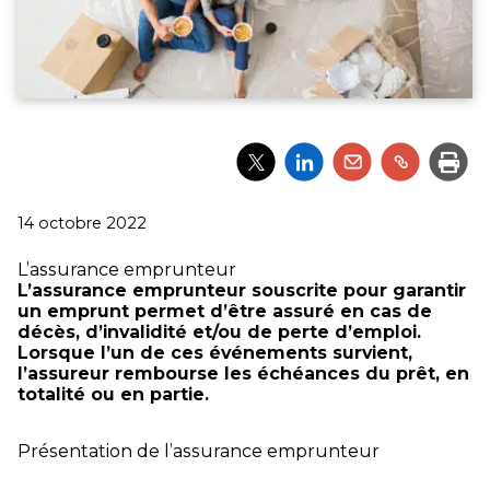
Partager
Partager
Partager
Partager
Impri
l'article
l'article
l'article
l'article
via
via
via
via
Twitter
LinkedIn
Email
un
Publié
14 octobre 2022
lien
le
L’assurance emprunteur
L’assurance emprunteur souscrite pour garantir
un emprunt permet d’être assuré en cas de
décès, d’invalidité et/ou de perte d’emploi.
Lorsque l’un de ces événements survient,
l’assureur rembourse les échéances du prêt, en
totalité ou en partie.
Présentation de l’assurance emprunteur