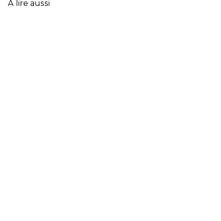
À lire aussi
FRANÇAISE
EN
2025