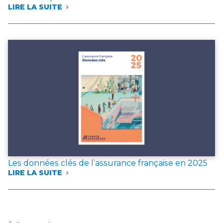
LIRE LA SUITE
:
FRANCE
ASSUREURS
PUBLIE
DEUX
DOCUMENTS
DE
RÉFÉRENCE
POUR
L’ANNÉE 2025
Les données clés de l’assurance française en 2025
LIRE LA SUITE
:
LES
DONNÉES
CLÉS
DE
L’ASSURANCE