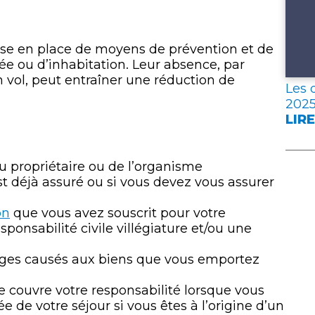
se en place de moyens de prévention et de
ée ou d’inhabitation. Leur absence, par
 vol, peut entraîner une réduction de
Les 
202
LIRE
:
LES
DON
u propriétaire ou de l’organisme
CLÉ
st déjà assuré ou si vous devez vous assurer
DE
L’A
on
que vous avez souscrit pour votre
FRA
ponsabilité civile villégiature et/ou une
EN
202
ages causés aux biens que vous emportez
ure couvre votre responsabilité lorsque vous
 de votre séjour si vous êtes à l’origine d’un