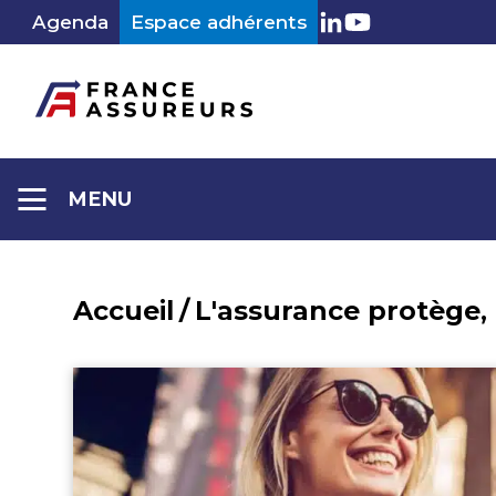
Aller
Agenda
Espace adhérents
LinkedIn
Youtube
au
contenu
MENU
Accueil
/
L'assurance protège,