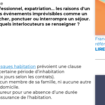
lien
ce
essionnel, expatriation… les raisons d’un
Des événements imprévisibles comme un
her, ponctuer ou interrompre un séjour.
uels interlocuteurs se renseigner ?
Fran
réfé
LIRE
:
FRA
ASS
isques habitation
prévoient une clause
PUB
certaine période d’inhabitation
DEU
 jours selon les contrats).
DOC
 aucun membre de sa famille, ni aucune autre
DE
 domicile.
RÉF
ssureur pour une absence d’une durée
POU
assurance de l’habitation.
L’A