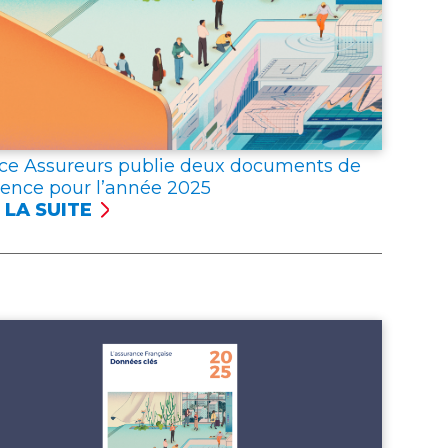
ce Assureurs publie deux documents de
rence pour l’année 2025
 LA SUITE
NCE
UREURS
LIE
X
UMENTS
ÉRENCE
R
NNÉE 2025