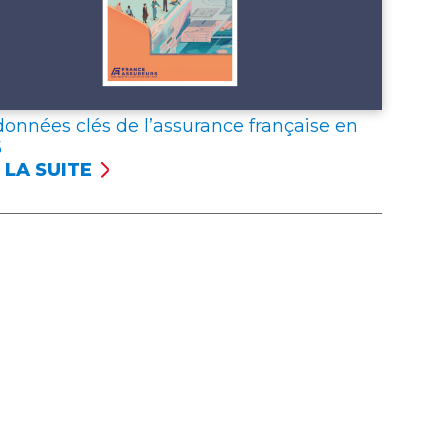
données clés de l’assurance française en
5
 LA SUITE
NÉES
S
SSURANCE
NÇAISE
5