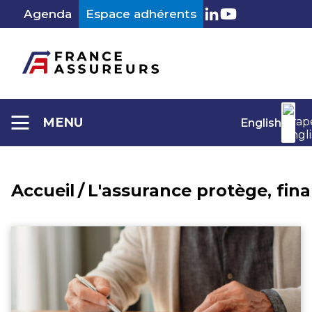
Aller
Agenda
Espace adhérents
au
LinkedIn
Youtube
contenu
MENU
English
Accueil
/
L'assurance protège, fin