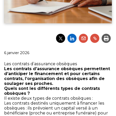
Partager
Partager
Partager
Partager
Impri
l'article
l'article
l'article
l'article
via
via
via
via
Twitter
LinkedIn
Email
un
Publié
6 janvier 2026
lien
le
Les contrats d’assurance obsèques
Les contrats d’assurance obsèques permettent
d’anticiper le financement et pour certains
contrats, l’organisation des obsèques afin de
soulager ses proches.
Quels sont les différents types de contrats
obsèques ?
Il existe deux types de contrats obsèques :
Les contrats destinés uniquement à financer les
obsèques : ils prévoient un capital versé à un
bénéficiaire (proche ou entreprise funéraire) pour