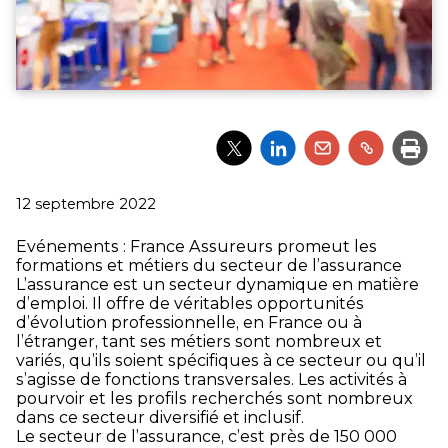
Partager
Partager
Partager
Partager
Impri
l'article
l'article
l'article
l'article
via
via
via
via
Twitter
LinkedIn
Email
un
Publié
12 septembre 2022
lien
le
Evénements : France Assureurs promeut les
formations et métiers du secteur de l’assurance
L’assurance est un secteur dynamique en matière
d’emploi. Il offre de véritables opportunités
d’évolution professionnelle, en France ou à
l’étranger, tant ses métiers sont nombreux et
variés, qu’ils soient spécifiques à ce secteur ou qu’il
s’agisse de fonctions transversales. Les activités à
pourvoir et les profils recherchés sont nombreux
dans ce secteur diversifié et inclusif.
Le secteur de l’assurance, c’est près de 150 000