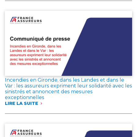
19,3 MILLIARDS
D’EUROS
DE
COTISATIONS
EN
JUIN
2026,
LES
ÉPARGNANTS
MAINTIENNENT
LEUR
CONFIANCE
DANS
L’ASSURANCE
Incendies en Gironde, dans les Landes et dans le
VIE
Var : les assureurs expriment leur solidarité avec les
sinistrés et annoncent des mesures
exceptionnelles
LIRE LA SUITE
:
INCENDIES
EN
GIRONDE,
DANS
LES