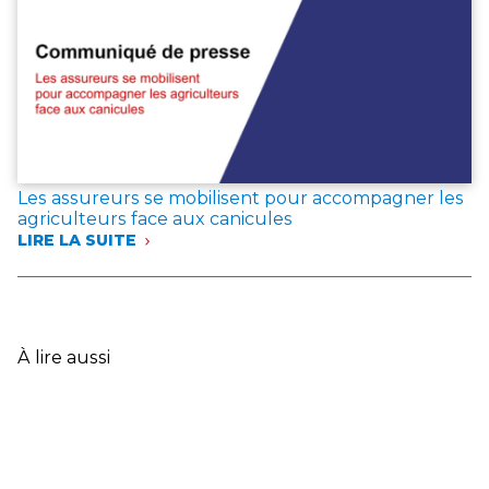
LANDES
ET
DANS
LE
VAR
:
LES
ASSUREURS
EXPRIMENT
LEUR
Les assureurs se mobilisent pour accompagner les
SOLIDARITÉ
agriculteurs face aux canicules
AVEC
LIRE LA SUITE
LES
:
SINISTRÉS
LES
ET
ASSUREURS
ANNONCENT
SE
DES
MOBILISENT
MESURES
POUR
À lire aussi
EXCEPTIONNELLES
ACCOMPAGNER
LES
AGRICULTEURS
FACE
AUX
CANICULES