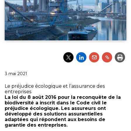
Partager
Partager
Partager
Partager
Impri
l'article
l'article
l'article
l'article
via
via
via
via
Twitter
LinkedIn
Email
un
Publié
3 mai 2021
lien
le
Le préjudice écologique et l’assurance des
entreprises
La loi du 8 août 2016 pour la reconquête de la
biodiversité a inscrit dans le Code civil le
préjudice écologique. Les assureurs ont
développé des solutions assurantielles
adaptées qui répondent aux besoins de
garantie des entreprises.