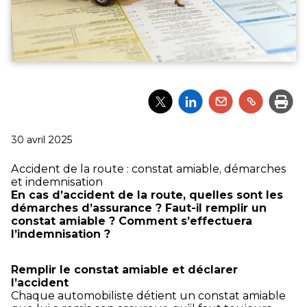
Partager
Partager
Partager
Partager
Impri
l'article
l'article
l'article
l'article
via
via
via
via
Twitter
LinkedIn
Email
un
Publié
30 avril 2025
lien
le
Accident de la route : constat amiable, démarches
et indemnisation
En cas d’accident de la route, quelles sont les
démarches d’assurance ? Faut-il remplir un
constat amiable ? Comment s’effectuera
l’indemnisation ?
Remplir le constat amiable et déclarer
l’accident
Chaque automobiliste détient un constat amiable