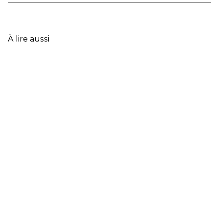
DONNÉES
CLÉS
DE
L’ASSURANCE
À lire aussi
FRANÇAISE
EN
2025