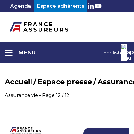
Aller
Agenda
Espace adhérents
au
LinkedIn
Youtube
contenu
MENU
English
Accueil
/
Espace presse
/
Assurance
Catégorie :
Assurance vie - Page 12 / 12