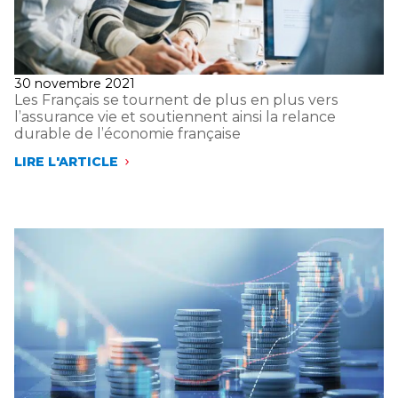
UN
NIVEAU
DE
COTISATIONS
RECORD
Publié
30 novembre 2021
ET
le
Les Français se tournent de plus en plus vers
UNE
l’assurance vie et soutiennent ainsi la relance
COLLECTE
durable de l’économie française
NETTE
DE
LIRE L'ARTICLE
NOUVEAU
LES
SUPÉRIEURE
FRANÇAIS
À
SE
2
TOURNENT
MILLIARDS
DE
D’EUROS
PLUS
EN
PLUS
VERS
L’ASSURANCE
VIE
ET
SOUTIENNENT
AINSI
LA