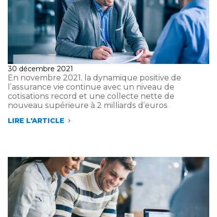
Publié
30 décembre 2021
le
En novembre 2021, la dynamique positive de
l’assurance vie continue avec un niveau de
cotisations record et une collecte nette de
nouveau supérieure à 2 milliards d’euros
LIRE L'ARTICLE
EN
NOVEMBRE
2021,
LA
DYNAMIQUE
POSITIVE
DE
L’ASSURANCE
VIE
CONTINUE
AVEC