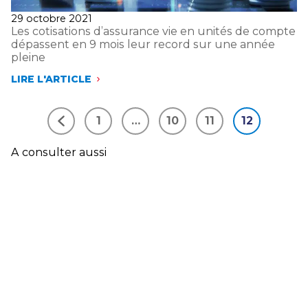
RELANCE
Publié
29 octobre 2021
DURABLE
le
Les cotisations d’assurance vie en unités de compte
DE
dépassent en 9 mois leur record sur une année
L’ÉCONOMIE
pleine
FRANÇAISE
LIRE L'ARTICLE
LES
COTISATIONS
D’ASSURANCE
1
…
10
11
12
VIE
Précédent
EN
UNITÉS
A consulter aussi
DE
COMPTE
DÉPASSENT
EN
9
MOIS
LEUR
RECORD
SUR
UNE
ANNÉE
PLEINE