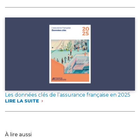
FRANCE
ASSUREURS
PUBLIE
DEUX
DOCUMENTS
DE
RÉFÉRENCE
POUR
L’ANNÉE 2025
Les données clés de l’assurance française en 2025
LIRE LA SUITE
:
LES
DONNÉES
CLÉS
DE
L’ASSURANCE
À lire aussi
FRANÇAISE