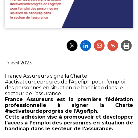
Partager
Partager
Partager
Partager
Impri
l'article
l'article
l'article
l'article
via
via
via
via
Twitter
LinkedIn
Email
un
Publié
17 avril 2023
lien
le
France Assureurs signe la Charte
#activateurdeprogrès de l’Agefiph pour l’emploi
des personnes en situation de handicap dans le
secteur de l’assurance
France Assureurs est la première fédération
professionnelle à signer la Charte
#activateurdeprogrès de l’Agefiph.
Cette adhésion vise à promouvoir et développer
l’accès à l’emploi des personnes en situation de
handicap dans le secteur de l’assurance.