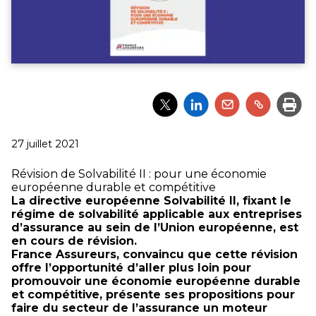
Partager
Partager
Partager
Partager
Impri
l'article
l'article
l'article
l'article
via
via
via
via
Twitter
LinkedIn
Email
un
Publié
27 juillet 2021
lien
le
Révision de Solvabilité II : pour une économie
européenne durable et compétitive
La directive européenne Solvabilité II, fixant le
régime de solvabilité applicable aux entreprises
d’assurance au sein de l’Union européenne, est
en cours de révision.
France Assureurs, convaincu que cette révision
offre l’opportunité d’aller plus loin pour
promouvoir une économie européenne durable
et compétitive, présente ses propositions pour
faire du secteur de l’assurance un moteur