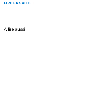
LIRE LA SUITE
:
LES
DONNÉES
CLÉS
DE
L’ASSURANCE
À lire aussi
FRANÇAISE
EN
2025