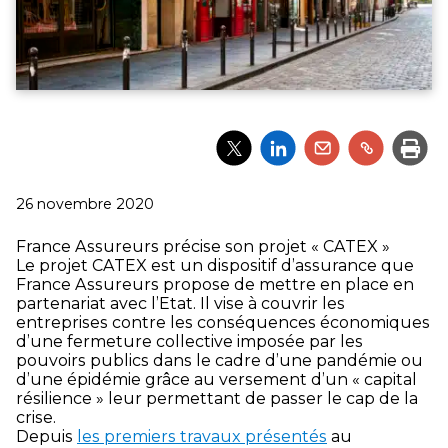
Partager
Partager
Partager
Partager
Impri
l'article
l'article
l'article
l'article
via
via
via
via
Twitter
LinkedIn
Email
un
Publié
26 novembre 2020
lien
le
France Assureurs précise son projet « CATEX »
Le projet CATEX est un dispositif d’assurance que
France Assureurs propose de mettre en place en
partenariat avec l’Etat. Il vise à couvrir les
entreprises contre les conséquences économiques
d’une fermeture collective imposée par les
pouvoirs publics dans le cadre d’une pandémie ou
d’une épidémie grâce au versement d’un « capital
résilience » leur permettant de passer le cap de la
crise.
Depuis
les premiers travaux présentés
au