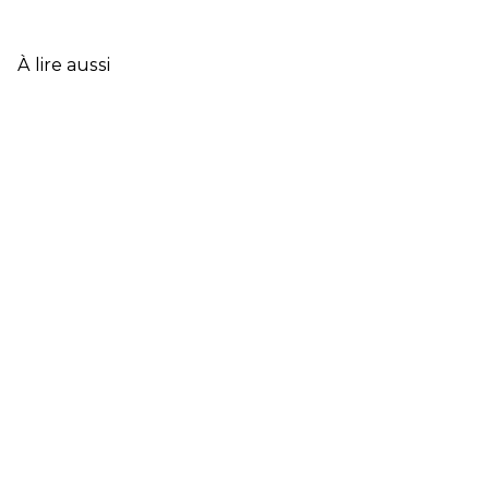
CLÉS
DE
L’ASSURANCE
À lire aussi
FRANÇAISE
EN
2025