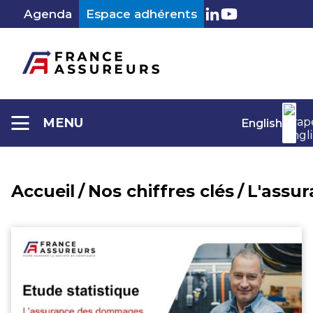
Aller
Agenda
Espace adhérents
au
LinkedIn
Youtube
contenu
MENU
English
Accueil
/
Nos chiffres clés
/
L'assu