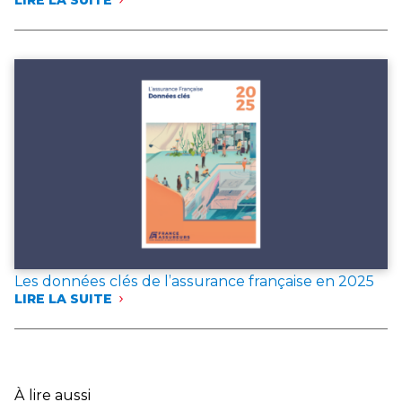
:
FRANCE
ASSUREURS
PUBLIE
DEUX
DOCUMENTS
DE
RÉFÉRENCE
POUR
L’ANNÉE 2025
Les données clés de l’assurance française en 2025
LIRE LA SUITE
:
LES
DONNÉES
CLÉS
DE
L’ASSURANCE
À lire aussi