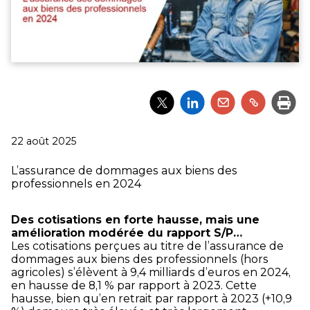
Partager
Partager
Partager
Partager
Impri
l'article
l'article
l'article
l'article
via
via
via
via
Twitter
LinkedIn
Email
un
Publié
22 août 2025
lien
le
L’assurance de dommages aux biens des
professionnels en 2024
Des cotisations en forte hausse, mais une
amélioration modérée du rapport S/P…
Les cotisations perçues au titre de l’assurance de
dommages aux biens des professionnels (hors
agricoles) s’élèvent à 9,4 milliards d’euros en 2024,
en hausse de 8,1 % par rapport à 2023. Cette
hausse, bien qu’en retrait par rapport à 2023 (+10,9