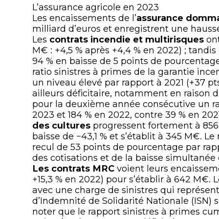
L’assurance agricole en 2023
Les encaissements de l’
assurance dommag
milliard d’euros et enregistrent une hauss
Les
contrats incendie et multirisques
on
M€ : +4,5 % après +4,4 % en 2022) ; tandis q
94 % en baisse de 5 points de pourcentage
ratio sinistres à primes de la garantie in
un niveau élevé par rapport à 2021 (+37 pts
ailleurs déficitaire, notamment en raison 
pour la deuxième année consécutive un rati
2023 et 184 % en 2022, contre 39 % en 2021
des cultures
progressent fortement à 856 M
baisse de −43,1 % et s’établit à 345 M€. Le 
recul de 53 points de pourcentage par rapp
des cotisations et de la baisse simultané
Les contrats MRC
voient leurs encaissem
+15,3 % en 2022) pour s’établir à 642 M€. L
avec une charge de sinistres qui représent
d’Indemnité de Solidarité Nationale (ISN) s
noter que le rapport sinistres à primes cum