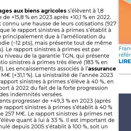
lien
es aux biens agricoles
s’élèvent à 1,8
e de +15,8 % en 2023 après +10,1 % en 2022.
t connu une hausse de leurs cotisations (927
ue le rapport sinistres à primes s’établit à
 principalement due à l’amélioration du
cendie (−12 pts), mais présente tout de même
Fran
). Le rapport sinistres à primes est par
réfé
du niveau de la garantie TGN, qui présente
LIRE
o sinistres à primes très élevé (183 % en
:
). Les encaissements associés à l’
assurance
FRA
€ (+31,1 %). La sinistralité de l’année 2023
ASS
rapport sinistres à primes s’élève à 40 %, en
PUB
ort à 2022 du fait de la forte progression
DEU
e des indemnités versées.
DOC
ents progresser de +49,3 % en 2023 (après
DE
e rapport sinistres à primes s’établit à 40 %
RÉF
e 257 M€. Le rapport sinistres à primes net
POU
’élève quant à lui à 33 %. Il est important de
L’A
ulé depuis 2005 s’établit à 100 %, soit un