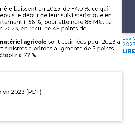
grêle
baissent en 2023, de −4,0 %, ce qui
epuis le début de leur suivi statistique en
rtement (−56 %) pour atteindre 88 M€. Le
 en 2023, en recul de 48 points de
Les 
matériel agricole
sont estimées pour 2023 à
202
t sinistres à primes augmente de 5 points
LIRE
:
établir à 77 %.
LES
DON
CLÉ
DE
L’A
e en 2023 (PDF)
FRA
EN
202