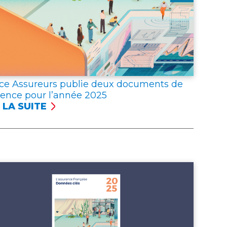
ce Assureurs publie deux documents de
rence pour l’année 2025
 LA SUITE
NCE
UREURS
LIE
X
UMENTS
ÉRENCE
R
NNÉE 2025