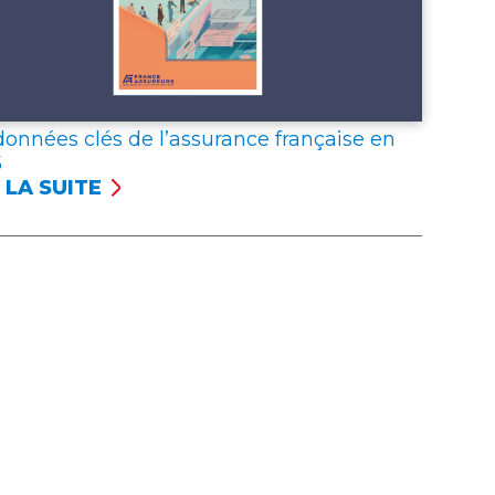
données clés de l’assurance française en
5
 LA SUITE
NÉES
S
SSURANCE
NÇAISE
5