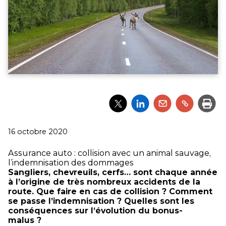
Partager
Partager
Partager
Partager
Impri
l'article
l'article
l'article
l'article
via
via
via
via
Twitter
LinkedIn
Email
un
Publié
16 octobre 2020
lien
le
Assurance auto : collision avec un animal sauvage,
l’indemnisation des dommages
Sangliers, chevreuils, cerfs… sont chaque année
à l’origine de très nombreux accidents de la
route. Que faire en cas de collision ? Comment
se passe l’indemnisation ? Quelles sont les
conséquences sur l‘évolution du bonus-
malus ?