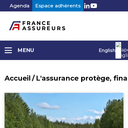
Aller
Agenda
Espace adhérents
au
LinkedIn
Youtube
contenu
MENU
English
Accueil
/
L'assurance protège, fin