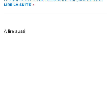
LIRE LA SUITE
:
LES
DONNÉES
CLÉS
DE
L’ASSURANCE
À lire aussi
FRANÇAISE
EN
2025