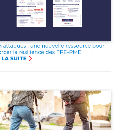
rattaques : une nouvelle ressource pour
orcer la résilience des TPE-PME
 LA SUITE
ERATTAQUES
VELLE
SOURCE
R
FORCER
ILIENCE