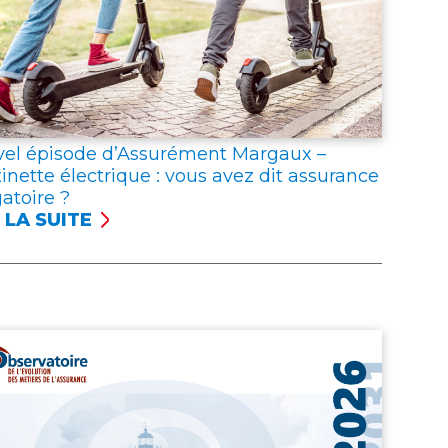
-
el épisode d’Assurément Margaux –
tinette électrique : vous avez dit assurance
gatoire ?
 LA SUITE
VEL
SODE
SSURÉMENT
GAUX
TTINETTE
CTRIQUE
S