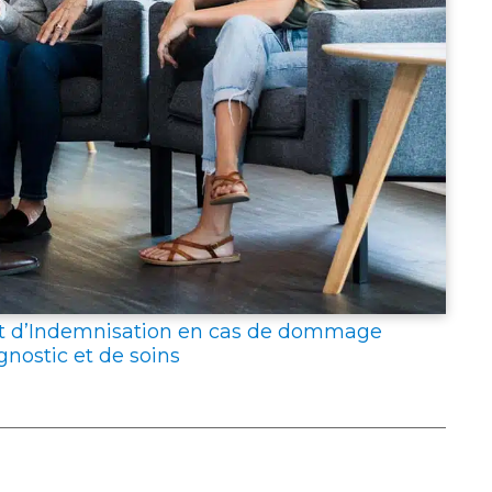
MÉT
ET
DES
COM
DE
L’A
202
 et d’Indemnisation en cas de dommage
gnostic et de soins