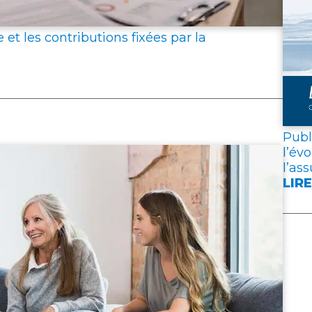
AVE
DIT
ASS
e et les contributions fixées par la
OBL
?
Publ
l’év
l’as
LIRE
:
PUB
DU
BAR
PRO
DE
L’É
DES