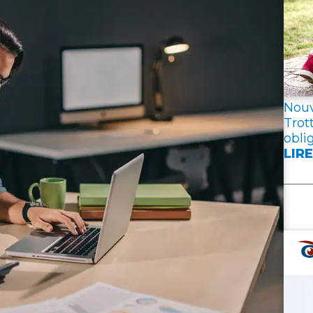
TPE
PME
Nouv
Trot
obli
LIRE
:
NOU
ÉPI
D’A
MAR
–
TRO
ÉLE
:
VOU