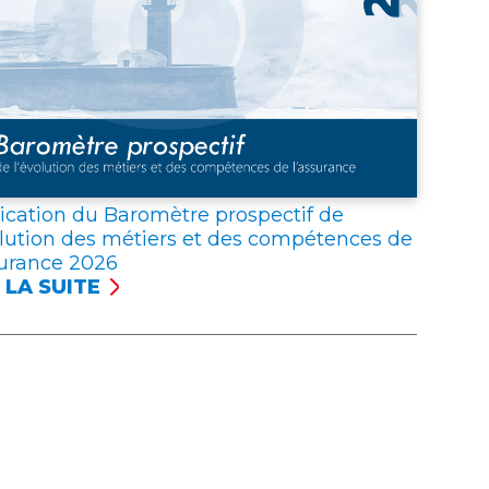
Z
URANCE
IGATOIRE
ication du Baromètre prospectif de
olution des métiers et des compétences de
surance 2026
 LA SUITE
LICATION
OMÈTRE
SPECTIF
VOLUTION