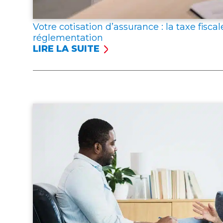
Votre cotisation d’assurance : la taxe fiscal
réglementation
LIRE LA SUITE
:
VOTRE
COTISATION
D’ASSURANCE
:
LA
TAXE
FISCALE
ET
LES
CONTRIBUTIONS
FIXÉES
PAR
LA
RÉGLEMENTATION