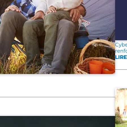
Cybe
renf
LIRE
:
CYB
:
UNE
NOU
RES
POU
REN
LA
RÉS
DES