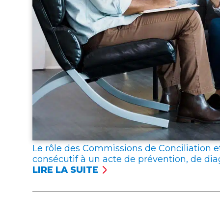
Le rôle des Commissions de Conciliation
consécutif à un acte de prévention, de dia
LIRE LA SUITE
:
LE
RÔLE
DES
COMMISSIONS