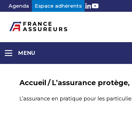
Aller
Agenda
Espace adhérents
LinkedIn
Youtube
au
contenu
MENU
Accueil
/
L’assurance protège,
L’assurance en pratique pour les particulie