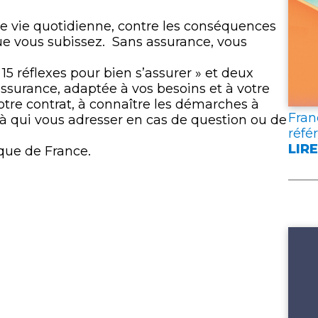
lien
re vie quotidienne, contre les conséquences
 vous subissez. Sans assurance, vous
5 réflexes pour bien s’assurer » et deux
assurance, adaptée à vos besoins et à votre
otre contrat, à connaître les démarches à
Fran
 à qui vous adresser en cas de question ou de
réfé
LIRE
que de France.
:
FRA
ASS
PUB
DEU
DOC
DE
RÉF
POU
L’A