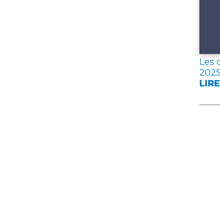
Les 
202
LIRE
:
LES
DON
CLÉ
DE
L’A
FRA
EN
202