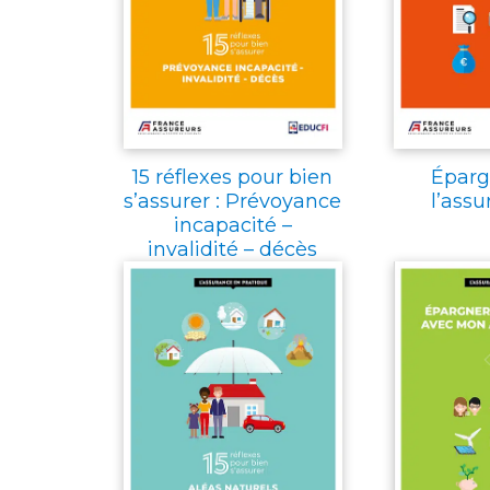
15 réflexes pour bien
Éparg
s’assurer : Prévoyance
l’assu
incapacité –
invalidité – décès