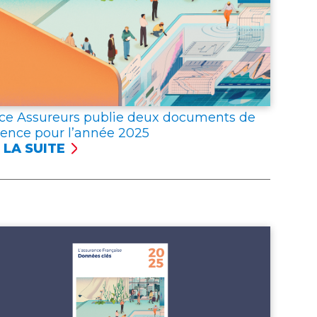
ce Assureurs publie deux documents de
rence pour l’année 2025
 LA SUITE
NCE
UREURS
LIE
X
UMENTS
ÉRENCE
R
NNÉE 2025