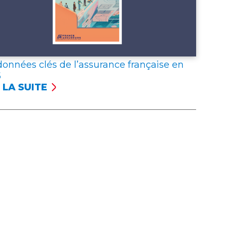
données clés de l’assurance française en
5
 LA SUITE
NÉES
S
SSURANCE
NÇAISE
5