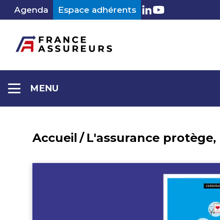
Aller
Agenda
Espace adhérents
LinkedIn
Youtube
au
contenu
MENU
Accueil
/
L'assurance protège,