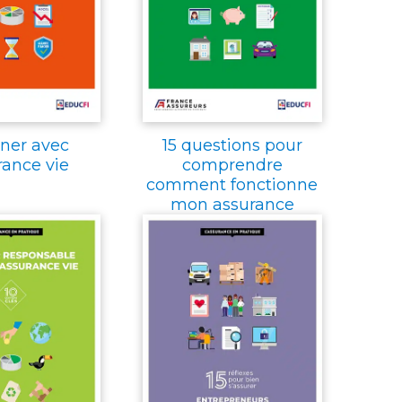
ner avec
15 questions pour
rance vie
comprendre
comment fonctionne
mon assurance