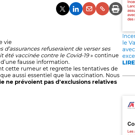
ÉPA
MAI
Partager
Partager
Partager
Partager
Imprim
LEU
l'article
l'article
l'article
l'article
CON
via
via
via
via
DAN
Twitter
LinkedIn
Email
un
L’A
Ince
lien
VIE
e vie
le V
 d’assurances refuseraient de verser ses
avec
t été vaccinée contre le Covid-19
» continue
exce
it d’une fausse information.
LIRE
:
cette rumeur et regrette les tentatives de
INC
que aussi essentiel que la vaccination. Nous
EN
ie ne prévoient pas d’exclusions relatives
GIR
DAN
LES
LAN
ET
DAN
LE
VAR