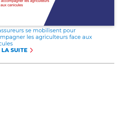
UREURS
RIMENT
R
assureurs se mobilisent pour
IDARITÉ
mpagner les agriculteurs face aux
C
cules
 LA SUITE
ISTRÉS
UREURS
ONCENT
ILISENT
URES
R
EPTIONNELLES
OMPAGNER
ICULTEURS
E
ICULES