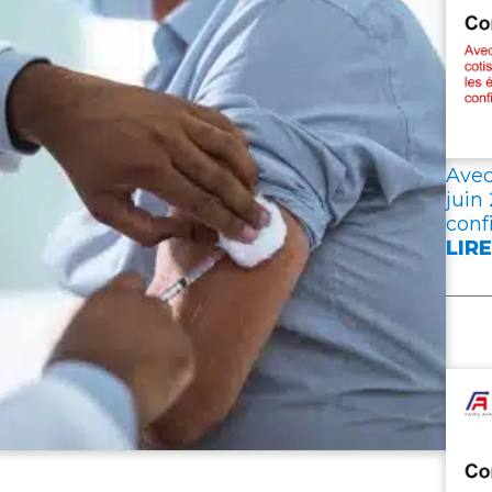
Avec
juin
conf
LIRE
:
AVE
19,3
D’E
DE
COT
EN
JUI
202
LES