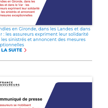
RGNANTS
NTIENNENT
er
R
FIANCE
S
SSURANCE
ndies en Gironde, dans les Landes et dans
ar : les assureurs expriment leur solidarité
 les sinistrés et annoncent des mesures
ptionnelles
 LA SUITE
ENDIES
ONDE,
S
DES
S