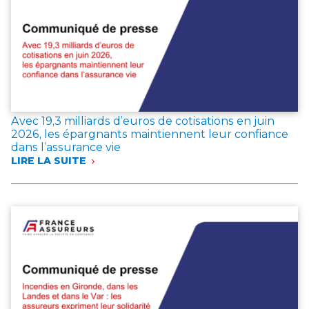
Avec 19,3 milliards d’euros de cotisations en juin
2026, les épargnants maintiennent leur confiance
dans l’assurance vie
LIRE LA SUITE
:
AVEC
19,3 MILLIARDS
D’EUROS
DE
COTISATIONS
EN
JUIN
2026,
LES
ÉPARGNANTS
MAINTIENNENT