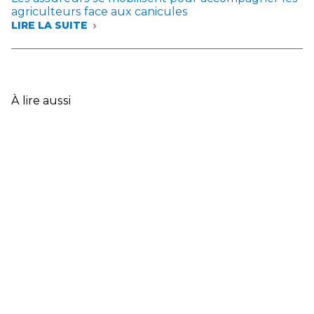
SOLIDARITÉ
agriculteurs face aux canicules
AVEC
LIRE LA SUITE
LES
:
SINISTRÉS
LES
ET
ASSUREURS
ANNONCENT
SE
DES
MOBILISENT
MESURES
POUR
À lire aussi
EXCEPTIONNELLES
ACCOMPAGNER
LES
AGRICULTEURS
FACE
AUX
CANICULES