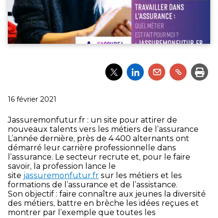
Partager
Partager
Partager
Partager
Impri
l'article
l'article
l'article
l'article
via
via
via
via
Twitter
LinkedIn
Email
un
Publié
16 février 2021
lien
le
Jassuremonfutur.fr : un site pour attirer de
nouveaux talents vers les métiers de l’assurance
L’année dernière, près de 4 400 alternants ont
démarré leur carrière professionnelle dans
l’assurance. Le secteur recrute et, pour le faire
savoir, la profession lance le
site
jassuremonfutur.fr
sur les métiers et les
formations de l’assurance et de l’assistance.
Son objectif : faire connaître aux jeunes la diversité
des métiers, battre en brèche les idées reçues et
montrer par l’exemple que toutes les