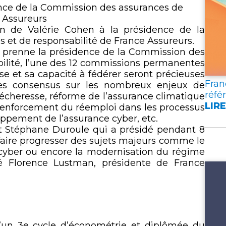
lien
ence de la Commission des assurances de
 Assureurs
n de Valérie Cohen à la présidence de la
t de responsabilité de France Assureurs.
n prenne la présidence de la Commission des
lité, l’une des 12 commissions permanentes
e et sa capacité à fédérer seront précieuses
Fran
des consensus sur les nombreux enjeux de
réfé
sécheresse, réforme de l’assurance climatique
LIRE
, renforcement du réemploi dans les processus
:
oppement de l’assurance cyber, etc.
FRA
nt Stéphane Duroule qui a présidé pendant 8
ASS
 faire progresser des sujets majeurs comme le
PUB
e cyber ou encore la modernisation du régime
DEU
ré Florence Lustman, présidente de France
DOC
DE
RÉF
POU
L’A
 d’un 3e cycle d’économétrie et diplômée du