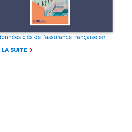
données clés de l’assurance française en
5
 LA SUITE
NÉES
S
SSURANCE
NÇAISE
5