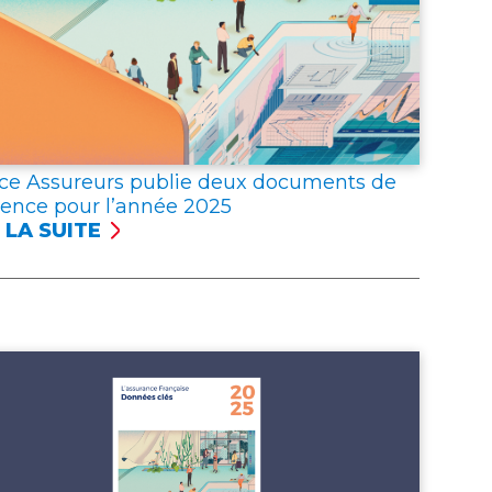
ce Assureurs publie deux documents de
rence pour l’année 2025
 LA SUITE
NCE
UREURS
LIE
X
UMENTS
ÉRENCE
R
NNÉE 2025