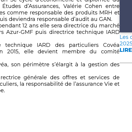
 Études d’Assurances, Valérie Cohen entre
es comme responsable des produits MRH et
puis deviendra responsable d’audit au GAN.
pendant 12 ans elle sera directrice du marché
ers Azur-GMF puis directrice technique IARD
Les 
202
 technique IARD des particuliers Covéa
LIRE
 2015, elle devient membre du comité
:
LES
éa, son périmètre s’élargit à la gestion des
DON
CLÉ
ctrice générale des offres et services de
DE
uliers, la responsabilité de l’assurance Vie et
L’A
e.
FRA
EN
202