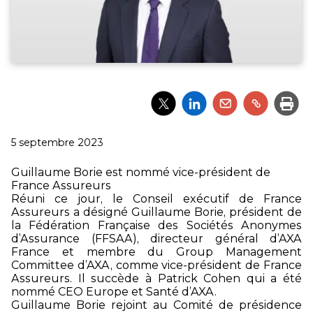
Partager
Partager
Partager
Partager
Impri
l'article
l'article
l'article
l'article
via
via
via
via
Twitter
LinkedIn
Email
un
Publié
5 septembre 2023
lien
le
Guillaume Borie est nommé vice-président de
France Assureurs
Réuni ce jour, le Conseil exécutif de France
Assureurs a désigné Guillaume Borie, président de
la Fédération Française des Sociétés Anonymes
d’Assurance (FFSAA), directeur général d’AXA
France et membre du Group Management
Committee d’AXA, comme vice-président de France
Assureurs. Il succède à Patrick Cohen qui a été
nommé CEO Europe et Santé d’AXA.
Guillaume Borie rejoint au Comité de présidence