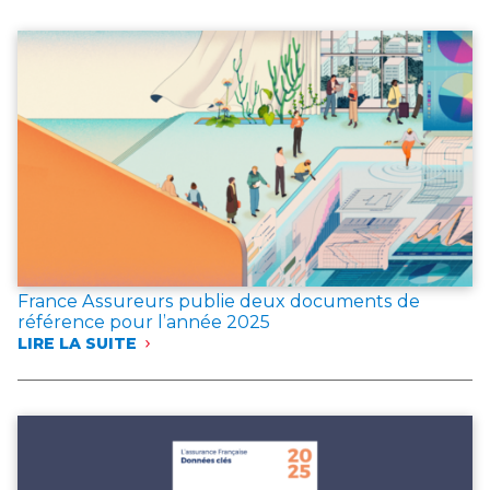
EN
CAS
D’INCENDIE
France Assureurs publie deux documents de
référence pour l’année 2025
LIRE LA SUITE
:
FRANCE
ASSUREURS
PUBLIE
DEUX
DOCUMENTS
DE
RÉFÉRENCE