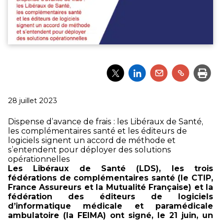
Partager
Partager
Partager
Partager
Impri
l'article
l'article
l'article
l'article
via
via
via
via
Twitter
LinkedIn
Email
un
Publié
28 juillet 2023
lien
le
Dispense d’avance de frais : les Libéraux de Santé,
les complémentaires santé et les éditeurs de
logiciels signent un accord de méthode et
s’entendent pour déployer des solutions
opérationnelles
Les Libéraux de Santé (LDS), les trois
fédérations de complémentaires santé (le CTIP,
France Assureurs et la Mutualité Française) et la
fédération des éditeurs de logiciels
d’informatique médicale et paramédicale
ambulatoire (la FEIMA) ont signé, le 21 juin, un