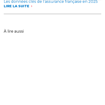
Les données clés de l’assurance française en 2025
LIRE LA SUITE
:
LES
DONNÉES
CLÉS
DE
L’ASSURANCE
À lire aussi
FRANÇAISE
EN
2025