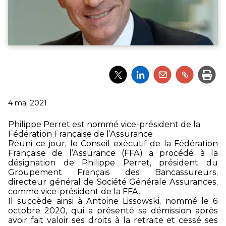
Partager
Partager
Partager
Partager
Impri
l'article
l'article
l'article
l'article
via
via
via
via
Twitter
LinkedIn
Email
un
Publié
4 mai 2021
lien
le
Philippe Perret est nommé vice-président de la
Fédération Française de l’Assurance
Réuni ce jour, le Conseil exécutif de la Fédération
Française de l’Assurance (FFA) a procédé à la
désignation de Philippe Perret, président du
Groupement Français des Bancassureurs,
directeur général de Société Générale Assurances,
comme vice-président de la FFA.
Il succède ainsi à Antoine Lissowski, nommé le 6
octobre 2020, qui a présenté sa démission après
avoir fait valoir ses droits à la retraite et cessé ses