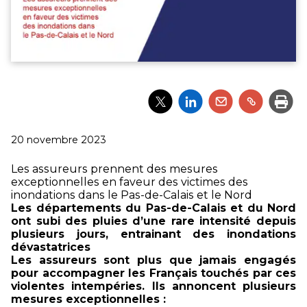
Partager
Partager
Partager
Partager
Impri
l'article
l'article
l'article
l'article
via
via
via
via
Twitter
LinkedIn
Email
un
Publié
20 novembre 2023
lien
le
Les assureurs prennent des mesures
exceptionnelles en faveur des victimes des
inondations dans le Pas-de-Calais et le Nord
Les départements du Pas-de-Calais et du Nord
ont subi des pluies d’une rare intensité depuis
plusieurs jours, entrainant des inondations
dévastatrices
Les assureurs sont plus que jamais engagés
pour accompagner les Français touchés par ces
violentes intempéries. Ils annoncent plusieurs
mesures exceptionnelles :