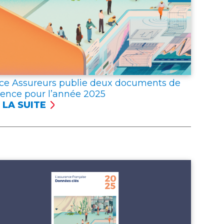
ce Assureurs publie deux documents de
rence pour l’année 2025
 LA SUITE
NCE
UREURS
LIE
X
UMENTS
ÉRENCE
R
NNÉE 2025