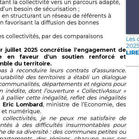
ntant la collectivité vers un parcours adapté,
 d’un besoin de sécurisation ;
, en structurant un réseau de référents à
n favorisant la diffusion des bonnes
es collectivités, par des comparaisons
Les 
202
r
juillet 2025 concrétise l’engagement de
LIRE
:
e
en faveur d’un soutien renforcé et
LES
mble du territoire.
DON
pas à reconduire leurs contrats d’assurance.
CLÉ
rabilité des territoires a établi un dialogue
DE
tercommunalités, départements et régions pour
L’A
n inédite, dont l’ouverture « CollectivAssur »
FRA
pallier cette inégalité, reflet des inégalités
EN
é
Eric Lombard
, ministre de l’Economie, des
202
e et numérique.
ollectivités, je ne peux me satisfaire de
ntés à des difficultés insurmontables pour
iche de sa diversité : des communes petites ou
partements, des régions, chacune avec ses