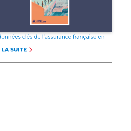
données clés de l’assurance française en
5
 LA SUITE
NÉES
S
SSURANCE
NÇAISE
5