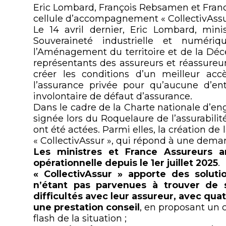
Eric Lombard, François Rebsamen et Franc
cellule d’accompagnement « CollectivAssur 
Le 14 avril dernier, Eric Lombard, min
Souveraineté industrielle et numéri
l’Aménagement du territoire et de la Déce
représentants des assureurs et réassureur
créer les conditions d’un meilleur acc
l’assurance privée pour qu’aucune d’ent
involontaire de défaut d’assurance.
Dans le cadre de la Charte nationale d’eng
signée lors du Roquelaure de l’assurabilit
ont été actées. Parmi elles, la création d
« CollectivAssur », qui répond à une deman
Les ministres et France Assureurs a
opérationnelle depuis le 1
er
juillet 2025
.
«
CollectivAssur
»
apporte des solutio
n’étant pas parvenues à trouver de 
difficultés avec leur assureur, avec quat
une prestation conseil
, en proposant un 
flash de la situation ;