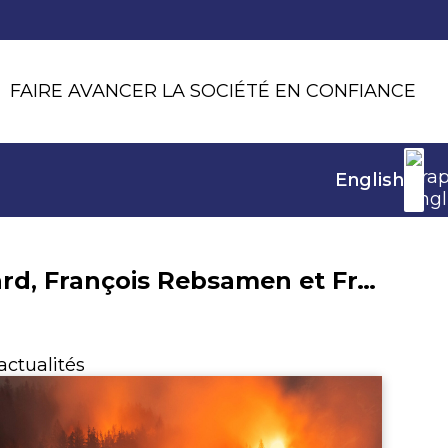
FAIRE AVANCER LA SOCIÉTÉ EN CONFIANCE
English
Eric Lombard, François Rebsamen et France Assureurs annoncent l’ouverture de la cellule d’accompagnement « CollectivAssur » au 1er juillet 2025
actualités