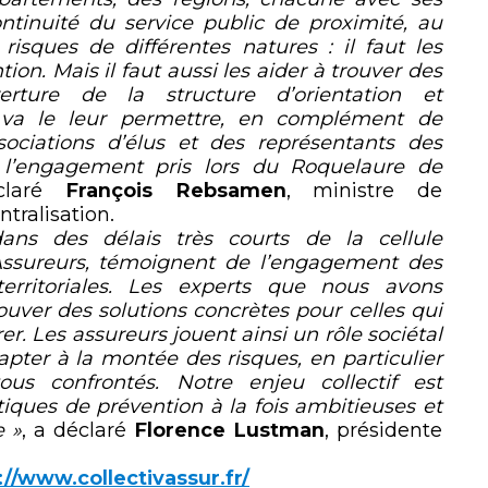
continuité du service public de proximité, au
risques de différentes natures : il faut les
on. Mais il faut aussi les aider à trouver des
verture de la structure d’orientation et
 va le leur permettre, en complément de
sociations d’élus et des représentants des
e l’engagement pris lors du Roquelaure de
laré
François Rebsamen
, ministre de
tralisation.
ns des délais très courts de la cellule
 Assureurs, témoignent de l’engagement des
territoriales. Les experts que nous avons
ouver des solutions concrètes pour celles qui
er. Les assureurs jouent ainsi un rôle sociétal
dapter à la montée des risques, en particulier
us confrontés. Notre enjeu collectif est
ques de prévention à la fois ambitieuses et
e »
, a déclaré
Florence Lustman
, présidente
://www.collectivassur.fr/