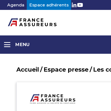
Aller
Agenda
Espace adhérents
LinkedIn
Youtube
au
contenu
MENU
Accueil
/
Espace presse
/
Les 