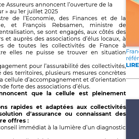
lien
e Assureurs annoncent l’ouverture de la
» au 1er juillet 2025
istre de l’Economie, des Finances et de la
que, et François Rebsamen, ministre de
ntralisation, se sont engagés, aux côtés des
s et auprès des associations d’élus locaux, à
ès de toutes les collectivités de France à
Fran
re elles ne puisse se trouver en situation
réfé
LIRE
agement pour l’assurabilité des collectivités,
:
é des territoires, plusieurs mesures concrètes
FRA
e la cellule d’accompagnement et d’orientation
ASS
de forte des associations d’élus.
PUB
nnoncent que la cellule est pleinement
DEU
DOC
ns rapides et adaptées aux collectivités
DE
solution d’assurance ou connaissant des
RÉF
re offres :
POU
conseil immédiat à la lumière d’un diagnostic
L’A