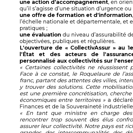
une action d’accompagnement
, en orie
qu’il s’agisse d’une situation d’urgence ou
une offre de formation et d’information
l’échelle nationale et départementale, et e
pratiques ;
une évaluation
du niveau d’assurabilité d
objectivées, publiques et régulières.
L’ouverture de «
CollectivAssur
»
au 1
e
l’État et des acteurs de l’assuranc
personnalisé aux collectivités sur l’ense
« Certaines collectivités ne réussissent 
Face à ce constat, le Roquelaure de l’assu
franc, partant des attentes des villes, in
y trouver des solutions. Cette mobilisatio
est une première concrétisation, cherche à 
économiques entre territoires »
a déclar
Finances et de la Souveraineté industriell
« En tant que ministre en charge des c
rencontrer trop souvent des élus confro
assurer leur collectivité. Notre pays est r
grandes, des intercommunalités, des dé