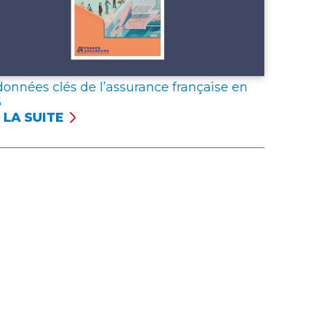
données clés de l’assurance française en
5
 LA SUITE
NÉES
S
SSURANCE
NÇAISE
5