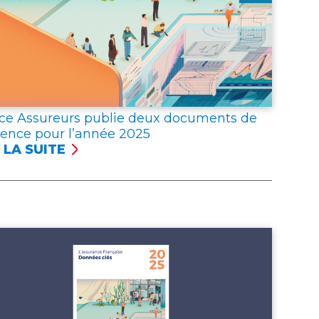
ce Assureurs publie deux documents de
rence pour l’année 2025
 LA SUITE
NCE
UREURS
LIE
X
UMENTS
ÉRENCE
R
NNÉE 2025