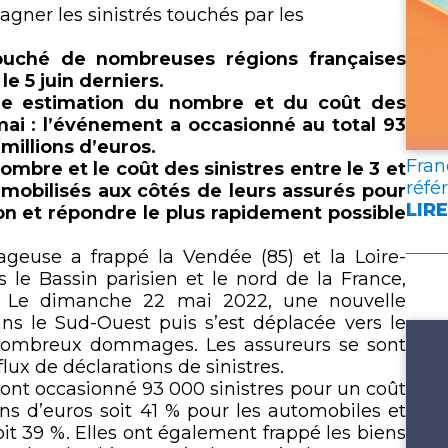
lien
gner les sinistrés touchés par les
ouché de nombreuses régions françaises
le 5 juin derniers.
ère estimation du nombre et du coût des
 mai : l’événement a occasionné au total 93
millions d’euros.
Fran
nombre et le coût des sinistres entre le 3 et
réfé
t mobilisés aux côtés de leurs assurés pour
LIRE
on et répondre le plus rapidement possible
:
FRA
geuse a frappé la Vendée (85) et la Loire-
ASS
 le Bassin parisien et le nord de la France,
PUB
 Le dimanche 22 mai 2022, une nouvelle
DEU
ns le Sud-Ouest puis s’est déplacée vers le
DOC
nombreux dommages. Les assureurs se sont
DE
lux de déclarations de sinistres.
RÉF
 ont occasionné 93 000 sinistres pour un coût
POU
ons d’euros soit 41 % pour les automobiles et
L’A
oit 39 %. Elles ont également frappé les biens