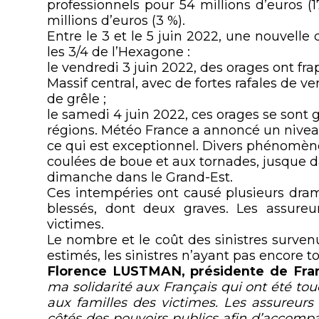
professionnels pour 54 millions d’euros (17
millions d’euros (3 %).
Entre le 3 et le 5 juin 2022, une nouvelle 
les 3/4 de l’Hexagone :
le vendredi 3 juin 2022, des orages ont fr
Massif central, avec de fortes rafales de v
de grêle ;
le samedi 4 juin 2022, ces orages se sont
régions. Météo France a annoncé un nivea
ce qui est exceptionnel. Divers phénomènes
coulées de boue et aux tornades, jusque da
dimanche dans le Grand-Est.
Ces intempéries ont causé plusieurs dra
blessés, dont deux graves. Les assureu
victimes.
Le nombre et le coût des sinistres survenu
estimés, les sinistres n’ayant pas encore t
Florence LUSTMAN, présidente de Fran
ma solidarité aux Français qui ont été touc
aux familles des victimes. Les assureurs
côtés des pouvoirs publics afin d’accomp