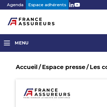
Aller
Agenda
Espace adhérents
LinkedIn
Youtube
au
contenu
MENU
Accueil
/
Espace presse
/
Les 