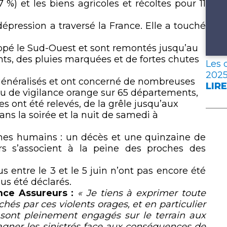
 %) et les biens agricoles et récoltes pour 11
dépression a traversé la France. Elle a touché
appé le Sud-Ouest et sont remontés jusqu’au
ents, des pluies marquées et de fortes chutes
Les 
202
 généralisés et ont concerné de nombreuses
LIRE
:
u de vigilance orange sur 65 départements,
LES
 ont été relevés, de la grêle jusqu’aux
DON
ns la soirée et la nuit de samedi à
CLÉ
DE
mes humains : un décès et une quinzaine de
L’A
rs s’associent à la peine des proches des
FRA
EN
s entre le 3 et le 5 juin n’ont pas encore été
202
ous été déclarés.
ce Assureurs :
« Je tiens à exprimer toute
hés par ces violents orages, et en particulier
 sont pleinement engagés sur le terrain aux
agner les sinistrés face aux conséquences de