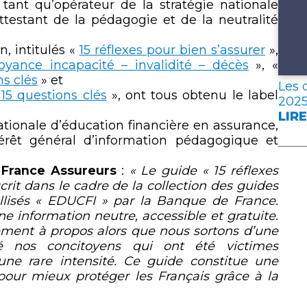
tant qu’opérateur de la stratégie nationale
ttestant de la pédagogie et de la neutralité
n, intitulés «
15 réflexes pour bien s’assurer
»,
voyance incapacité – invalidité – décès
», «
ns clés
» et
Les 
5 questions clés
», ont tous obtenu le label
202
LIRE
:
ationale d’éducation financière en assurance,
LES
térêt général d’information pédagogique et
DON
CLÉ
 France Assureurs
:
« Le guide « 15 réflexes
DE
scrit dans le cadre de la collection des guides
L’A
llisés « EDUCFI » par la Banque de France.
FRA
ne information neutre, accessible et gratuite.
EN
rement à propos alors que nous sortons d’une
202
 nos concitoyens qui ont été victimes
une rare intensité. Ce guide constitue une
our mieux protéger les Français grâce à la