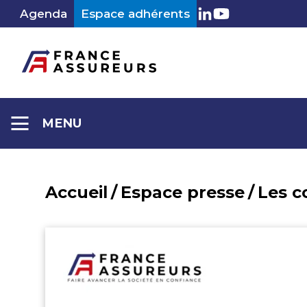
Aller
Agenda
Espace adhérents
LinkedIn
Youtube
au
contenu
MENU
Accueil
/
Espace presse
/
Les 