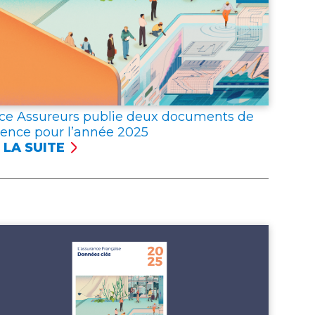
ce Assureurs publie deux documents de
rence pour l’année 2025
 LA SUITE
NCE
UREURS
LIE
X
UMENTS
ÉRENCE
R
NNÉE 2025