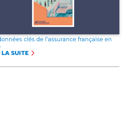
données clés de l’assurance française en
5
 LA SUITE
NÉES
S
SSURANCE
NÇAISE
5