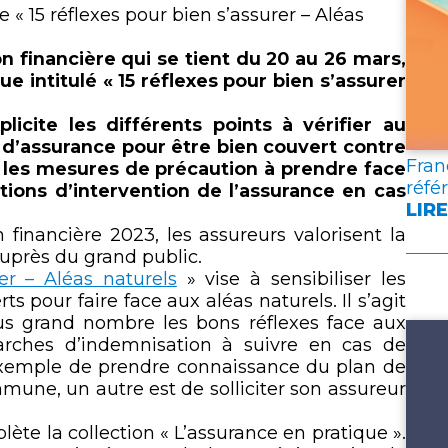
lien
« 15 réflexes pour bien s’assurer – Aléas
n financière qui se tient du 20 au 26 mars,
e intitulé « 15 réflexes pour bien s’assurer
licite les différents points à vérifier au
 d’assurance pour être bien couvert contre
Fran
nt les mesures de précaution à prendre face
réfé
itions d’intervention de l’assurance en cas
LIRE
:
 financière 2023, les assureurs valorisent la
FRA
auprès du grand public.
ASS
er – Aléas naturels
» vise à sensibiliser les
PUB
ts pour faire face aux aléas naturels. Il s’agit
DEU
us grand nombre les bons réflexes face aux
DOC
arches d’indemnisation à suivre en cas de
DE
r exemple de prendre connaissance du plan de
RÉF
mune, un autre est de solliciter son assureur
POU
L’A
lète la collection « L’assurance en pratique ».