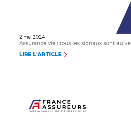
Publié
2 mai 2024
le
Assurance vie : tous les signaux sont au ve
LIRE L'ARTICLE
ASSURANCE
VIE :
TOUS
LES
SIGNAUX
SONT
AU
VERT