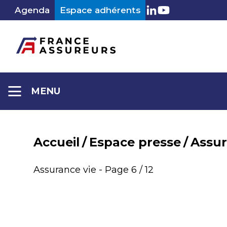
Aller
Agenda
Espace adhérents
LinkedIn
Youtube
au
contenu
MENU
Accueil
/
Espace presse
/
Assur
Catégorie :
Assurance vie - Page 6 / 12