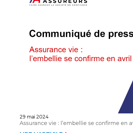
TERRITOIRE
POSITIF
POUR
LE
CINQUIÈME
MOIS
CONSÉCUTIF
Publié
29 mai 2024
le
Assurance vie : l’embellie se confirme en av