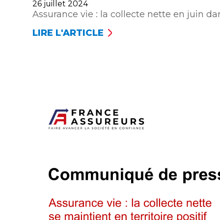
Publié
26 juillet 2024
le
Assurance vie : la collecte nette en juin d
LIRE L'ARTICLE
ASSURANCE
VIE :
LA
COLLECTE
NETTE
EN
JUIN
DANS
LA
CONTINUITÉ
DU
DÉBUT
DE
L’ANNÉE