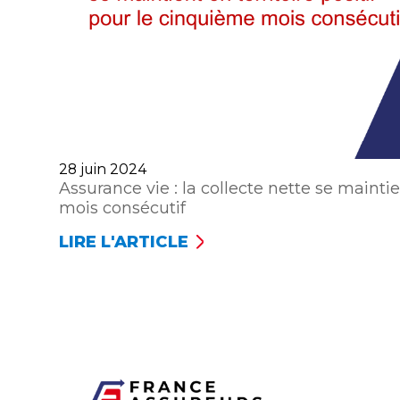
Publié
28 juin 2024
le
Assurance vie : la collecte nette se maintie
mois consécutif
LIRE L'ARTICLE
ASSURANCE
VIE :
LA
COLLECTE
NETTE
SE
MAINTIENT
EN