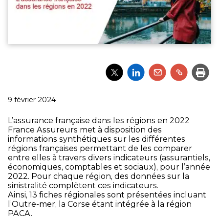
Partager
Partager
Partager
Partager
Impri
l'article
l'article
l'article
l'article
via
via
via
via
Twitter
LinkedIn
Email
un
Publié
9 février 2024
lien
le
L’assurance française dans les régions en 2022
France Assureurs met à disposition des
informations synthétiques sur les différentes
régions françaises permettant de les comparer
entre elles à travers divers indicateurs (assurantiels,
économiques, comptables et sociaux), pour l’année
2022. Pour chaque région, des données sur la
sinistralité complètent ces indicateurs.
Ainsi, 13 fiches régionales sont présentées incluant
l’Outre-mer, la Corse étant intégrée à la région
PACA.