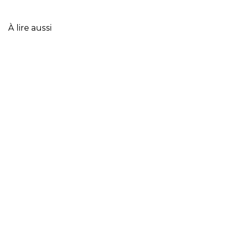
CLÉS
DE
L’ASSURANCE
À lire aussi
FRANÇAISE
EN
2025