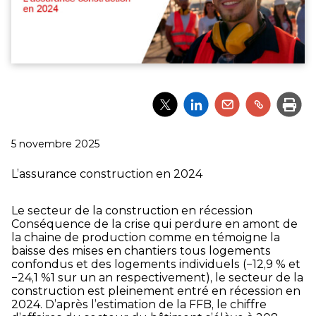
Partager
Partager
Partager
Partager
Impri
l'article
l'article
l'article
l'article
via
via
via
via
Twitter
LinkedIn
Email
un
Publié
5 novembre 2025
lien
le
L’assurance construction en 2024
Le secteur de la construction en récession
Conséquence de la crise qui perdure en amont de
la chaine de production comme en témoigne la
baisse des mises en chantiers tous logements
confondus et des logements individuels (−12,9 % et
−24,1 %1 sur un an respectivement), le secteur de la
construction est pleinement entré en récession en
2024. D’après l’estimation de la FFB, le chiffre