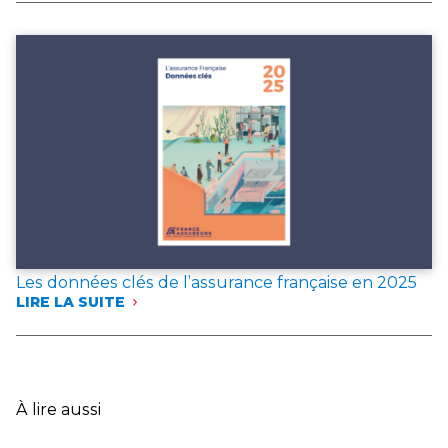
ASSUREURS
PUBLIE
DEUX
DOCUMENTS
DE
RÉFÉRENCE
POUR
L’ANNÉE 2025
Les données clés de l’assurance française en 2025
LIRE LA SUITE
:
LES
DONNÉES
CLÉS
DE
L’ASSURANCE
À lire aussi
FRANÇAISE
EN