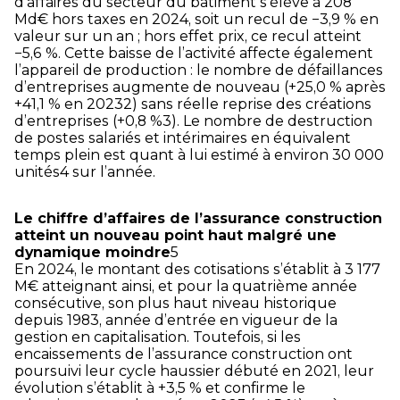
d’affaires du secteur du bâtiment s’élève à 208
Md€ hors taxes en 2024, soit un recul de −3,9 % en
valeur sur un an ; hors effet prix, ce recul atteint
−5,6 %. Cette baisse de l’activité affecte également
l’appareil de production : le nombre de défaillances
d’entreprises augmente de nouveau (+25,0 % après
+41,1 % en 20232) sans réelle reprise des créations
d’entreprises (+0,8 %3). Le nombre de destruction
de postes salariés et intérimaires en équivalent
temps plein est quant à lui estimé à environ 30 000
unités4 sur l’année.
Le chiffre d’affaires de l’assurance construction
atteint un nouveau point haut malgré une
dynamique moindre
5
En 2024, le montant des cotisations s’établit à 3 177
M€ atteignant ainsi, et pour la quatrième année
consécutive, son plus haut niveau historique
depuis 1983, année d’entrée en vigueur de la
gestion en capitalisation. Toutefois, si les
encaissements de l’assurance construction ont
poursuivi leur cycle haussier débuté en 2021, leur
évolution s’établit à +3,5 % et confirme le