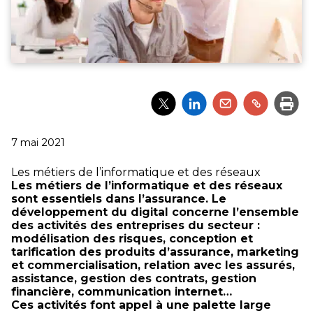
Partager
Partager
Partager
Partager
Impri
l'article
l'article
l'article
l'article
via
via
via
via
Twitter
LinkedIn
Email
un
Publié
7 mai 2021
lien
le
Les métiers de l’informatique et des réseaux
Les métiers de l’informatique et des réseaux
sont essentiels dans l’assurance. Le
développement du digital concerne l’ensemble
des activités des entreprises du secteur :
modélisation des risques, conception et
tarification des produits d’assurance, marketing
et commercialisation, relation avec les assurés,
assistance, gestion des contrats, gestion
financière, communication internet…
Ces activités font appel à une palette large