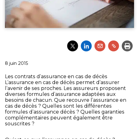
Partager
Partager
Partager
Partager
Impri
l'article
l'article
l'article
l'article
via
via
via
via
Twitter
LinkedIn
Email
un
Publié
8 juin 2015
lien
le
Les contrats d’assurance en cas de décès
L’assurance en cas de décès permet d’assurer
l’avenir de ses proches. Les assureurs proposent
diverses formules d’assurance adaptées aux
besoins de chacun. Que recouvre l’assurance en
cas de décès ? Quelles sont les différentes
formules d’assurance décès ? Quelles garanties
complémentaires peuvent également être
souscrites ?