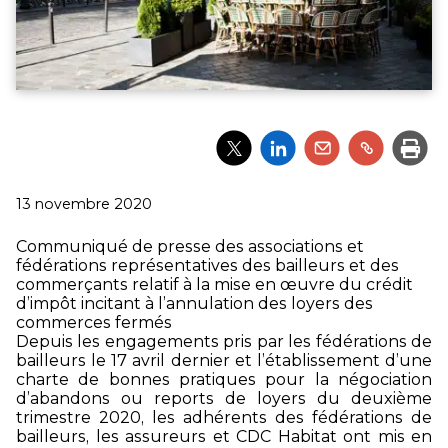
Partager
Partager
Partager
Partager
Impri
l'article
l'article
l'article
l'article
via
via
via
via
Twitter
LinkedIn
Email
un
Publié
13 novembre 2020
lien
le
Communiqué de presse des associations et
fédérations représentatives des bailleurs et des
commerçants relatif à la mise en œuvre du crédit
d’impôt incitant à l’annulation des loyers des
commerces fermés
Depuis les engagements pris par les fédérations de
bailleurs le 17 avril dernier et l’établissement d’une
charte de bonnes pratiques pour la négociation
d’abandons ou reports de loyers du deuxième
trimestre 2020, les adhérents des fédérations de
bailleurs, les assureurs et CDC Habitat ont mis en