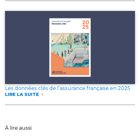
ASSUREURS
PUBLIE
DEUX
DOCUMENTS
DE
RÉFÉRENCE
POUR
L’ANNÉE 2025
Les données clés de l’assurance française en 2025
LIRE LA SUITE
:
LES
DONNÉES
CLÉS
DE
L’ASSURANCE
À lire aussi
FRANÇAISE
EN