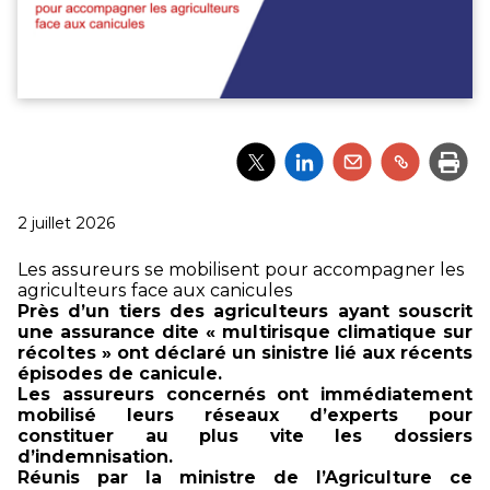
Partager
Partager
Partager
Partager
Impri
l'article
l'article
l'article
l'article
via
via
via
via
Twitter
LinkedIn
Email
un
Publié
2 juillet 2026
lien
le
Les assureurs se mobilisent pour accompagner les
agriculteurs face aux canicules
Près d’un tiers des agriculteurs ayant souscrit
une assurance dite « multirisque climatique sur
récoltes » ont déclaré un sinistre lié aux récents
épisodes de canicule.
Les assureurs concernés ont immédiatement
mobilisé leurs réseaux d’experts pour
constituer au plus vite les dossiers
d’indemnisation.
Réunis par la ministre de l’Agriculture ce