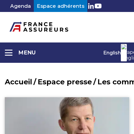
Aller
Agenda
Espace adhérents
au
LinkedIn
Youtube
contenu
MENU
English
Accueil
/
Espace presse
/
Les comm