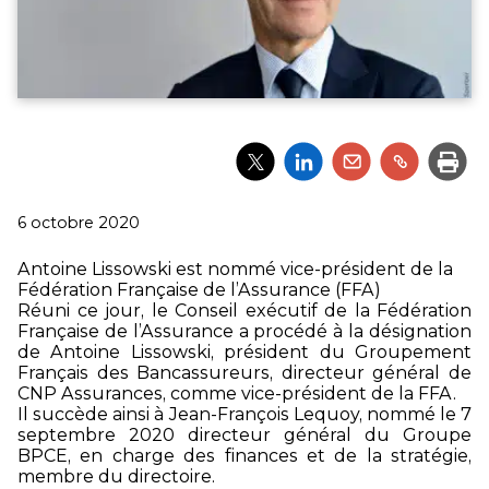
Partager
Partager
Partager
Partager
Impri
l'article
l'article
l'article
l'article
via
via
via
via
Twitter
LinkedIn
Email
un
Publié
6 octobre 2020
lien
le
Antoine Lissowski est nommé vice-président de la
Fédération Française de l’Assurance (FFA)
Réuni ce jour, le Conseil exécutif de la Fédération
Française de l’Assurance a procédé à la désignation
de Antoine Lissowski, président du Groupement
Français des Bancassureurs, directeur général de
CNP Assurances, comme vice-président de la FFA.
Il succède ainsi à Jean-François Lequoy, nommé le 7
septembre 2020 directeur général du Groupe
BPCE, en charge des finances et de la stratégie,
membre du directoire.