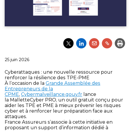
Partager
Partager
Partager
Partager
Impri
l'article
l'article
l'article
l'article
via
via
via
via
Twitter
LinkedIn
Email
un
Publié
25 juin 2026
lien
le
Cyberattaques : une nouvelle ressource pour
renforcer la résilience des TPE-PME
À l’occasion de la
Grande Assemblée des
Entrepreneurs de la
CPME
,
Cybermalveillance.gouv.fr
lance
la MalletteCyber PRO, un outil gratuit conçu pour
aider les TPE et PME à mieux prévenir les risques
cyber et à renforcer leur préparation face aux
attaques.
France Assureurs s’associe à cette initiative en
proposant un support d’information dédié à