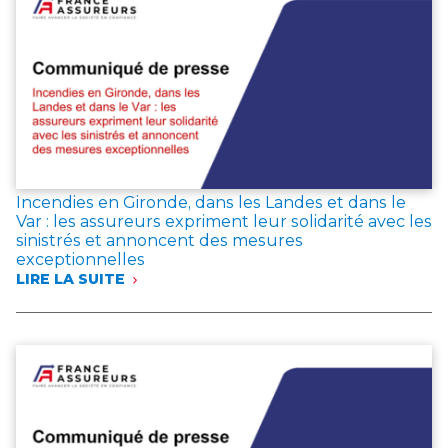
COTISATIONS
EN
JUIN
2026,
LES
ÉPARGNANTS
MAINTIENNENT
LEUR
CONFIANCE
DANS
L’ASSURANCE
Incendies en Gironde, dans les Landes et dans le
VIE
Var : les assureurs expriment leur solidarité avec les
sinistrés et annoncent des mesures
exceptionnelles
LIRE LA SUITE
:
INCENDIES
EN
GIRONDE,
DANS
LES
LANDES
ET
DANS