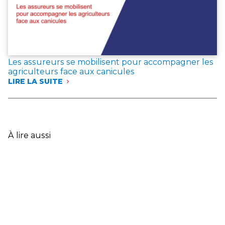
LE
VAR
:
LES
ASSUREURS
EXPRIMENT
LEUR
Les assureurs se mobilisent pour accompagner les
SOLIDARITÉ
agriculteurs face aux canicules
AVEC
LIRE LA SUITE
LES
:
SINISTRÉS
LES
ET
ASSUREURS
ANNONCENT
SE
DES
MOBILISENT
MESURES
POUR
À lire aussi
EXCEPTIONNELLES
ACCOMPAGNER
LES
AGRICULTEURS
FACE
AUX
CANICULES