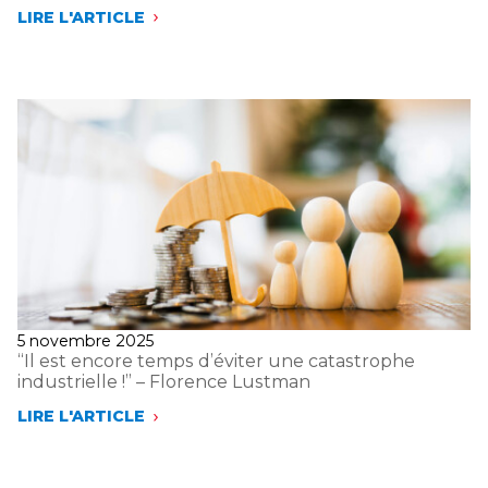
LIRE L'ARTICLE
PROTÉGER
AUJOURD’HUI
POUR
CONSTRUIRE
DEMAIN
:
CE
QUE
DISENT
LES
CHIFFRES
DE
L’ASSURANCE
EN
2025
Publié
5 novembre 2025
le
“Il est encore temps d’éviter une catastrophe
industrielle !” – Florence Lustman
LIRE L'ARTICLE
“IL
EST
ENCORE
TEMPS