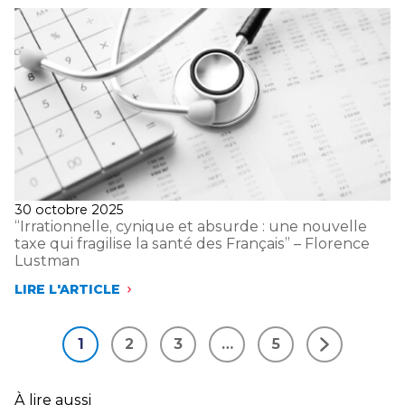
D’ÉVITER
UNE
CATASTROPHE
INDUSTRIELLE !”
–
FLORENCE
LUSTMAN
Publié
30 octobre 2025
le
“Irrationnelle, cynique et absurde : une nouvelle
taxe qui fragilise la santé des Français” – Florence
Lustman
LIRE L'ARTICLE
“IRRATIONNELLE,
CYNIQUE
ET
1
2
3
…
5
ABSURDE
Suivant
:
UNE
NOUVELLE
À lire aussi