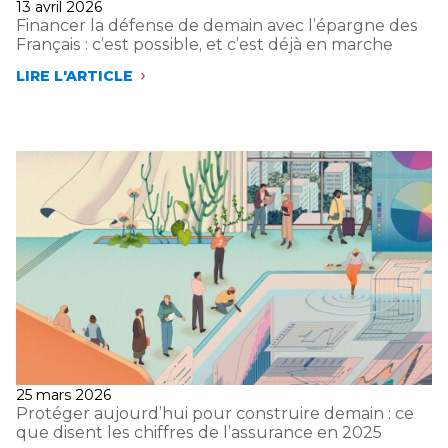
MÉTIERS
Publié
13 avril 2026
SCIENTIFIQUES
le
Financer la défense de demain avec l’épargne des
Français : c’est possible, et c’est déjà en marche
LIRE L'ARTICLE
FINANCER
LA
DÉFENSE
DE
DEMAIN
AVEC
L’ÉPARGNE
DES
FRANÇAIS
:
C’EST
POSSIBLE,
ET
C’EST
DÉJÀ
EN
MARCHE
Publié
25 mars 2026
le
Protéger aujourd’hui pour construire demain : ce
que disent les chiffres de l’assurance en 2025