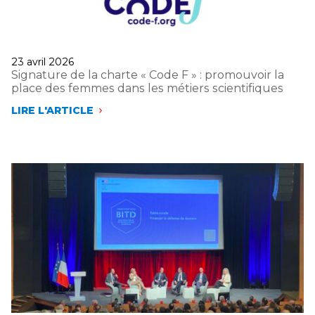
Publié
23 avril 2026
le
Signature de la charte « Code F » : promouvoir la
place des femmes dans les métiers scientifiques
LIRE L'ARTICLE
SIGNATURE
DE
LA
CHARTE
«
CODE
F
»
:
PROMOUVOIR
LA
PLACE
DES
FEMMES
DANS
LES