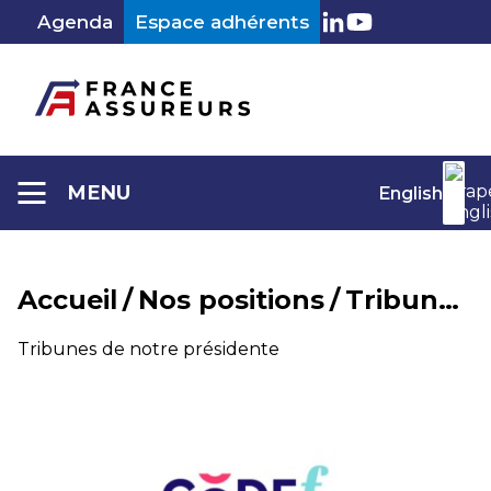
Aller
Agenda
Espace adhérents
au
LinkedIn
Youtube
contenu
MENU
English
Accueil
/
Nos positions
/
Tribunes de notre présidente
Catégorie :
Tribunes de notre présidente