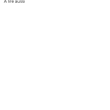
À lire aussi
FRANÇAISE
EN
2025