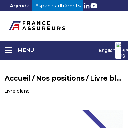
Aller
Agenda
Espace adhérents
au
LinkedIn
Youtube
contenu
MENU
English
Accueil
/
Nos positions
/
Livre blanc
Catégorie :
Livre blanc