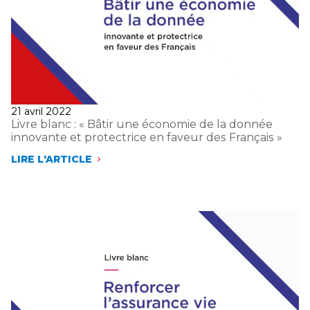
DES
COMPÉTENCES »
Publié
21 avril 2022
le
Livre blanc : « Bâtir une économie de la donnée
innovante et protectrice en faveur des Français »
LIRE L'ARTICLE
LIVRE
BLANC
:
« BÂTIR
UNE
ÉCONOMIE
DE
LA
DONNÉE
INNOVANTE
ET
PROTECTRICE