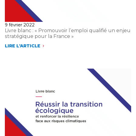
DURABLE
»
Publié
9 février 2022
le
Livre blanc : « Promouvoir l’emploi qualifié un enjeu
stratégique pour la France »
LIRE L'ARTICLE
LIVRE
BLANC
:
«
PROMOUVOIR
L’EMPLOI
QUALIFIÉ
UN
ENJEU
STRATÉGIQUE
POUR
LA
FRANCE »