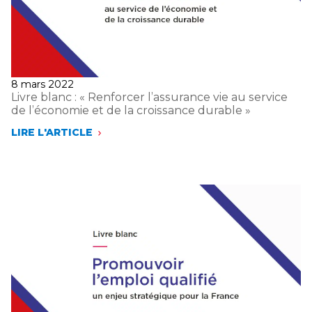
EN
FAVEUR
DES
FRANÇAIS »
Publié
8 mars 2022
le
Livre blanc : « Renforcer l’assurance vie au service
de l’économie et de la croissance durable »
LIRE L'ARTICLE
LIVRE
BLANC
:
« RENFORCER
L’ASSURANCE
VIE
AU
SERVICE
DE
L’ÉCONOMIE
ET
DE
LA
CROISSANCE