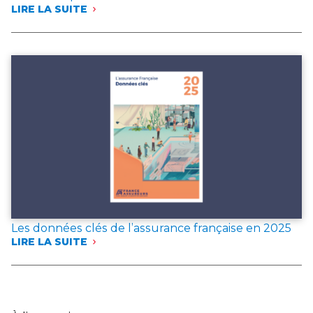
LIRE LA SUITE
:
FRANCE
ASSUREURS
PUBLIE
DEUX
DOCUMENTS
DE
RÉFÉRENCE
POUR
L’ANNÉE 2025
Les données clés de l’assurance française en 2025
LIRE LA SUITE
:
LES
DONNÉES
CLÉS
DE
L’ASSURANCE