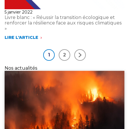
Publié
5 janvier 2022
le
Livre blanc : « Réussir la transition écologique et
renforcer la résilience face aux risques climatiques
»
LIRE L'ARTICLE
LIVRE
BLANC
:
1
2
«
Suivant
RÉUSSIR
LA
Nos actualités
TRANSITION
ÉCOLOGIQUE
ET
RENFORCER
LA
RÉSILIENCE
FACE
AUX
RISQUES
CLIMATIQUES
»