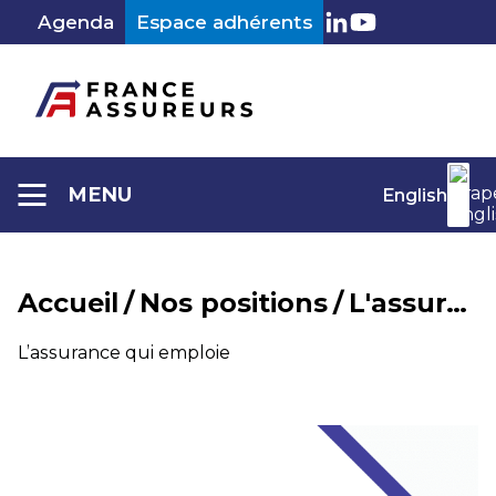
Aller
Agenda
Espace adhérents
au
LinkedIn
Youtube
contenu
MENU
English
Accueil
/
Nos positions
/
L'assurance qui emploie
Catégorie :
L’assurance qui emploie