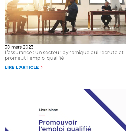
DES
COMPÉTENCES »
Publié
30 mars 2023
le
L’assurance : un secteur dynamique qui recrute et
promeut l’emploi qualifié
LIRE L'ARTICLE
L’ASSURANCE :
UN
SECTEUR
DYNAMIQUE
QUI
RECRUTE
ET
PROMEUT
L’EMPLOI
QUALIFIÉ