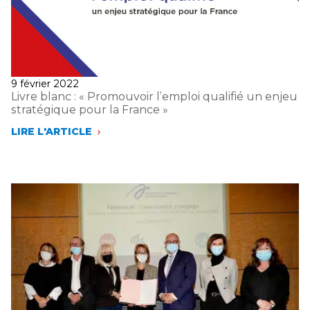
Publié
9 février 2022
le
Livre blanc : « Promouvoir l’emploi qualifié un enjeu
stratégique pour la France »
LIRE L'ARTICLE
LIVRE
BLANC
:
«
PROMOUVOIR
L’EMPLOI
QUALIFIÉ
UN
ENJEU
STRATÉGIQUE
POUR
LA
FRANCE »