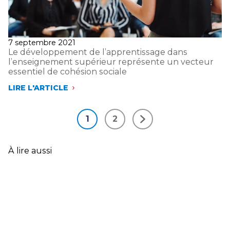
LA
BRANCHE
Publié
7 septembre 2021
le
Le développement de l’apprentissage dans
l’enseignement supérieur représente un vecteur
essentiel de cohésion sociale
LIRE L'ARTICLE
LE
DÉVELOPPEMENT
DE
1
2
L’APPRENTISSAGE
Suivant
DANS
L’ENSEIGNEMENT
SUPÉRIEUR
À lire aussi
REPRÉSENTE
UN
VECTEUR
ESSENTIEL
DE
COHÉSION
SOCIALE