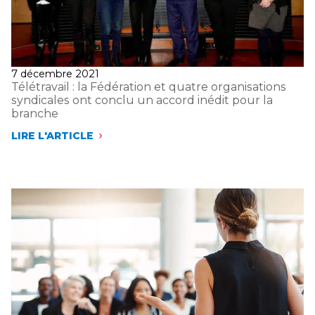
Publié
7 décembre 2021
le
Télétravail : la Fédération et quatre organisations
syndicales ont conclu un accord inédit pour la
branche
LIRE L'ARTICLE
TÉLÉTRAVAIL
:
LA
FÉDÉRATION
ET
QUATRE
ORGANISATIONS
SYNDICALES
ONT
CONCLU
UN
ACCORD
INÉDIT
POUR