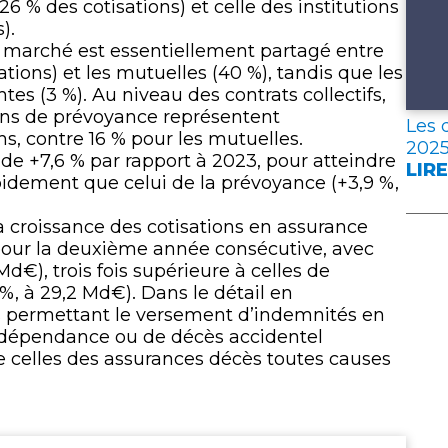
 % des cotisations) et celle des institutions
).
le marché est essentiellement partagé entre
ations) et les mutuelles (40 %), tandis que les
es (3 %). Au niveau des contrats collectifs,
tions de prévoyance représentent
Les 
s, contre 16 % pour les mutuelles.
202
de +7,6 % par rapport à 2023, pour atteindre
LIRE
:
pidement que celui de la prévoyance (+3,9 %,
LES
DON
la croissance des cotisations en assurance
CLÉ
pour la deuxième année consécutive, avec
DE
Md€), trois fois supérieure à celles de
L’A
%, à 29,2 Md€). Dans le détail en
FRA
es permettant le versement d’indemnités en
EN
 de dépendance ou de décès accidentel
202
ue celles des assurances décès toutes causes