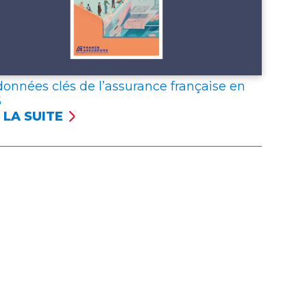
données clés de l’assurance française en
5
 LA SUITE
NÉES
S
SSURANCE
NÇAISE
5