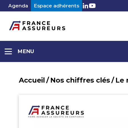
Aller
Agenda
Espace adhérents
LinkedIn
Youtube
au
contenu
MENU
Accueil
/
Nos chiffres clés
/
Le 