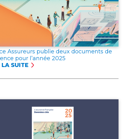
ce Assureurs publie deux documents de
rence pour l’année 2025
 LA SUITE
NCE
UREURS
LIE
X
UMENTS
ÉRENCE
R
NNÉE 2025