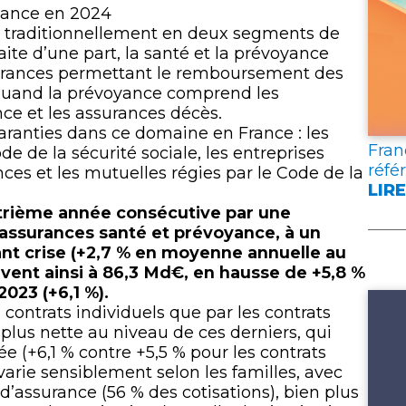
lien
yance en 2024
t traditionnellement en deux segments de
ite d’une part, la santé et la prévoyance
surances permettant le remboursement des
quand la prévoyance comprend les
ce et les assurances décès.
aranties dans ce domaine en France : les
Fran
de de la sécurité sociale, les entreprises
réfé
ces et les mutuelles régies par le Code de la
LIRE
:
atrième année consécutive par une
FRA
 assurances santé et prévoyance, à un
ASS
nt crise (+2,7 % en moyenne annuelle au
PUB
lèvent ainsi à 86,3 Md€, en hausse de +5,8 %
DEU
023 (+6,1 %).
DOC
contrats individuels que par les contrats
DE
 plus nette au niveau de ces derniers, qui
RÉF
e (+6,1 % contre +5,5 % pour les contrats
POU
 varie sensiblement selon les familles, avec
L’A
d’assurance (56 % des cotisations), bien plus