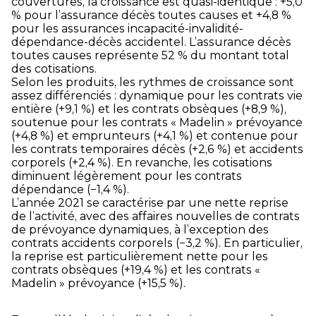
couvertures, la croissance est quasi-identique : +5,0
% pour l’assurance décès toutes causes et +4,8 %
pour les assurances incapacité-invalidité-
dépendance-décès accidentel. L’assurance décès
toutes causes représente 52 % du montant total
des cotisations.
Selon les produits, les rythmes de croissance sont
assez différenciés : dynamique pour les contrats vie
entière (+9,1 %) et les contrats obsèques (+8,9 %),
soutenue pour les contrats « Madelin » prévoyance
(+4,8 %) et emprunteurs (+4,1 %) et contenue pour
les contrats temporaires décès (+2,6 %) et accidents
corporels (+2,4 %). En revanche, les cotisations
diminuent légèrement pour les contrats
dépendance (−1,4 %).
L’année 2021 se caractérise par une nette reprise
de l’activité, avec des affaires nouvelles de contrats
de prévoyance dynamiques, à l’exception des
contrats accidents corporels (−3,2 %). En particulier,
la reprise est particulièrement nette pour les
contrats obsèques (+19,4 %) et les contrats «
Madelin » prévoyance (+15,5 %).