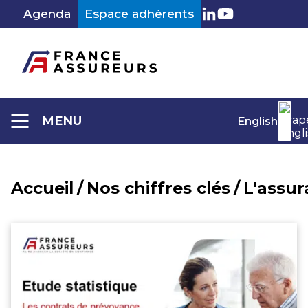
Aller
Agenda
Espace adhérents
au
LinkedIn
Youtube
contenu
MENU
English
Accueil
/
Nos chiffres clés
/
L'assu