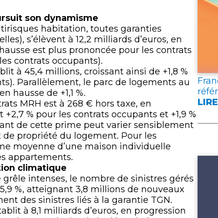
lien
rsuit son dynamisme
tirisques habitation, toutes garanties
es), s’élèvent à 12,2 milliards d’euros, en
 hausse est plus prononcée pour les contrats
les contrats occupants).
it à 45,4 millions, croissant ainsi de +1,8 %
Fran
nts). Parallèlement, le parc de logements au
réfé
 en hausse de +1,1 %.
LIRE
ats MRH est à 268 € hors taxe, en
:
t +2,7 % pour les contrats occupants et +1,9 %
FRA
ant de cette prime peut varier sensiblement
ASS
t de propriété du logement. Pour les
PUB
rime moyenne d’une maison individuelle
DEU
les appartements.
DOC
tion climatique
DE
grêle intenses, le nombre de sinistres gérés
RÉF
,9 %, atteignant 3,8 millions de nouveaux
POU
ent des sinistres liés à la garantie TGN.
L’A
ablit à 8,1 milliards d’euros, en progression