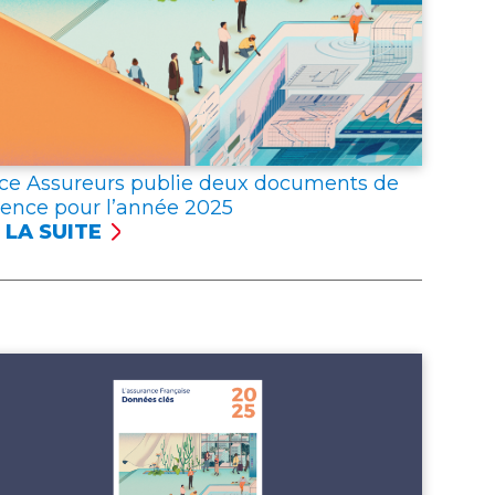
ce Assureurs publie deux documents de
rence pour l’année 2025
 LA SUITE
NCE
UREURS
LIE
X
UMENTS
ÉRENCE
R
NNÉE 2025