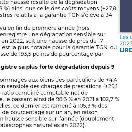
ette hausse résulte de la dégradation
3 %) ainsi que celle des coûts moyens (+27,8
tres relatifs à la garantie TGN s’élève à 34
s vu en fin de première année (hors
 enregistre une dégradation sensible sur
Les 
% en 2022, soit une hausse de près de 17
202
 est la plus notable pour la garantie TGN, où
LIRE
:
usse de 193,5 points de pourcentage par
LES
DON
gistre sa plus forte dégradation depuis 9
CLÉ
DE
ommages aux biens des particuliers de +4,4
L’A
on sensible des charges de prestations (+29,1
FRA
le ratio combiné comptable net de
EN
 le passant ainsi de 98,3 % en 2021 à 102,7 %
202
lles, ce dernier est ramené à 105,3 % des
ts de pourcentage sur un an, en raison
en hausse sensible sur l’année (doublement
atastrophes naturelles en 2022).