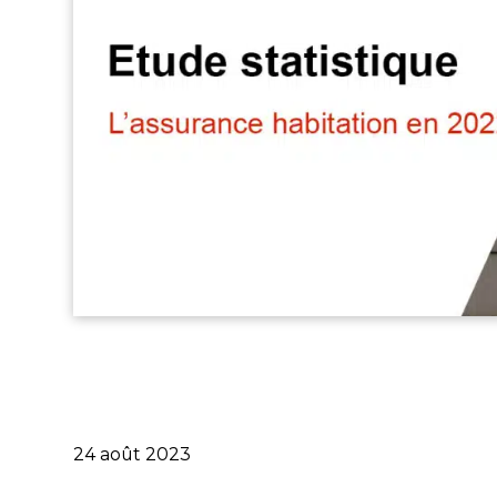
Publié
24 août 2023
le