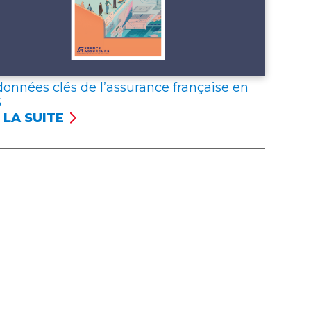
données clés de l’assurance française en
5
 LA SUITE
NÉES
S
SSURANCE
NÇAISE
5