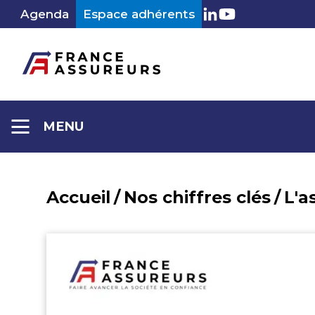
Aller
Agenda
Espace adhérents
LinkedIn
Youtube
au
contenu
MENU
Accueil
/
Nos chiffres clés
/
L'a