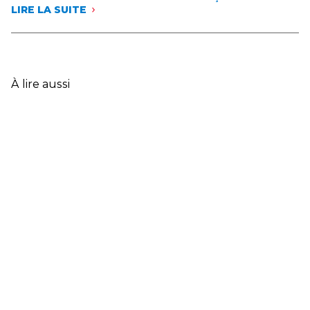
LIRE LA SUITE
:
LES
DONNÉES
CLÉS
DE
L’ASSURANCE
À lire aussi
FRANÇAISE
EN
2025