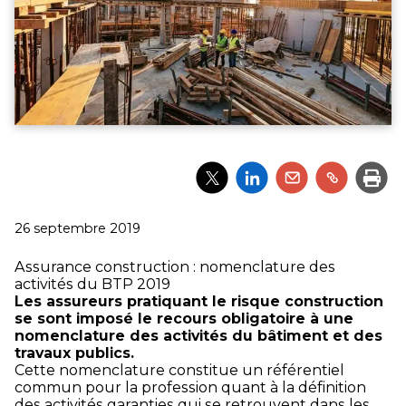
Partager
Partager
Partager
Partager
Impri
l'article
l'article
l'article
l'article
via
via
via
via
Twitter
LinkedIn
Email
un
Publié
26 septembre 2019
lien
le
Assurance construction : nomenclature des
activités du BTP 2019
Les assureurs pratiquant le risque construction
se sont imposé le recours obligatoire à une
nomenclature des activités du bâtiment et des
travaux publics.
Cette nomenclature constitue un référentiel
commun pour la profession quant à la définition
des activités garanties qui se retrouvent dans les