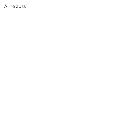
L’ASSURANCE
À lire aussi
FRANÇAISE
EN
2025