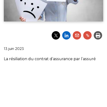
Partager
Partager
Partager
Partager
Impri
l'article
l'article
l'article
l'article
via
via
via
via
Twitter
LinkedIn
Email
un
Publié
13 juin 2023
lien
le
La résiliation du contrat d’assurance par l’assuré