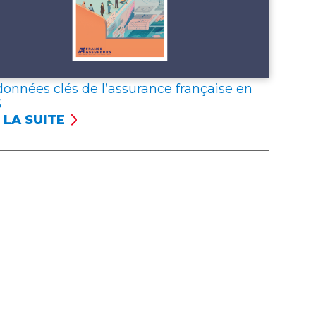
données clés de l’assurance française en
5
 LA SUITE
NÉES
S
SSURANCE
NÇAISE
5