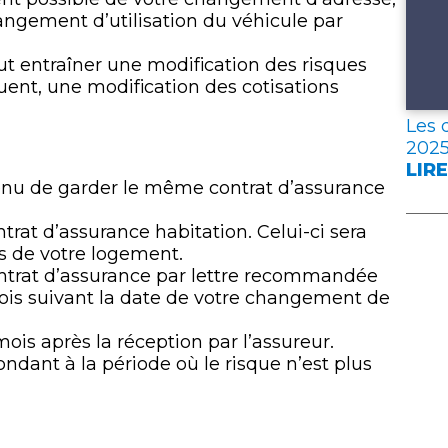
ngement d’utilisation du véhicule par
t entraîner une modification des risques
uent, une modification des cotisations
Les 
202
LIRE
:
 tenu de garder le même contrat d’assurance
LES
DON
trat d’assurance habitation. Celui-ci sera
CLÉ
es de votre logement.
DE
 contrat d’assurance par lettre recommandée
L’A
mois suivant la date de votre changement de
FRA
EN
ois après la réception par l’assureur.
202
ondant à la période où le risque n’est plus