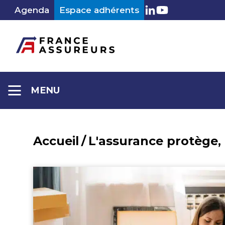
Aller
Agenda
Espace adhérents
LinkedIn
Youtube
au
contenu
MENU
Accueil
/
L'assurance protège,