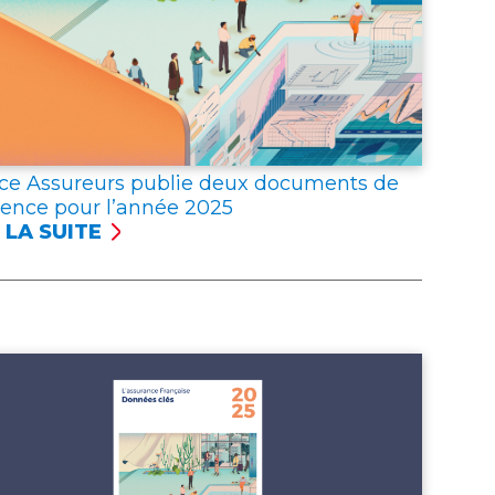
ce Assureurs publie deux documents de
rence pour l’année 2025
 LA SUITE
NCE
UREURS
LIE
X
UMENTS
ÉRENCE
R
NNÉE 2025