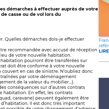
lien
es démarches à effectuer auprès de votre
 de casse ou de vol lors du
er. Quelles démarches dois-je effectuer
Fran
réfé
lettre recommandée avec accusé de réception
LIRE
:
eu de votre nouvelle habitation.
FRA
 habitation pourront être transférées sur
ASS
trat doit être conforme à votre nouvelle
PUB
 couvert en cas de sinistre. N’oubliez donc
DEU
 entraînées par votre déménagement
DOC
ment de la valeur du mobilier…).
DE
s conséquences sur d’autres contrats
RÉF
 habitation. En effet, les contrats
POU
, quad, caravane) peuvent également être
L’A
d’habitation. Il est donc très important
ent possible de votre changement d’adresse,