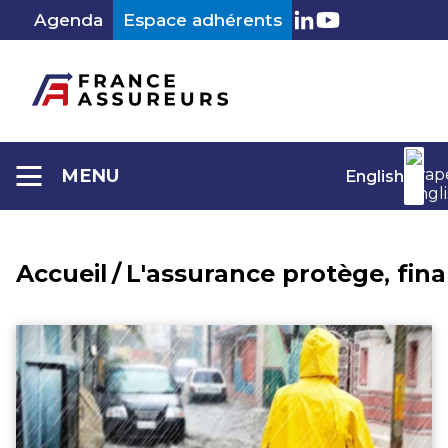
Aller
Agenda
Espace adhérents
au
LinkedIn
Youtube
contenu
MENU
English
Accueil
/
L'assurance protège, fin