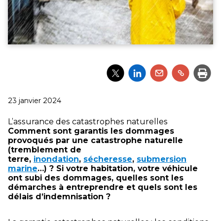
Partager
Partager
Partager
Partager
Impri
l'article
l'article
l'article
l'article
via
via
via
via
Twitter
LinkedIn
Email
un
Publié
23 janvier 2024
lien
le
L’assurance des catastrophes naturelles
Comment sont garantis les dommages
provoqués par une catastrophe naturelle
(tremblement de
terre,
inondation
,
sécheresse
,
submersion
marine
…) ? Si votre habitation, votre véhicule
ont subi des dommages, quelles sont les
démarches à entreprendre et quels sont les
délais d’indemnisation ?