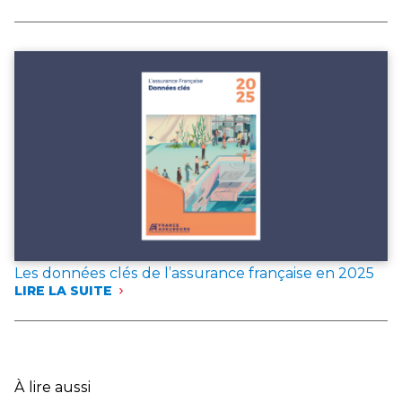
FRANCE
ASSUREURS
PUBLIE
DEUX
DOCUMENTS
DE
RÉFÉRENCE
POUR
L’ANNÉE 2025
Les données clés de l’assurance française en 2025
LIRE LA SUITE
:
LES
DONNÉES
CLÉS
DE
L’ASSURANCE
À lire aussi
FRANÇAISE