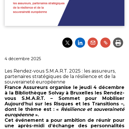
Partager
Partager
Partager
Partager
Impri
l'article
l'article
l'article
l'article
via
via
via
via
Twitter
LinkedIn
Email
un
Publié
4 décembre 2025
lien
le
Les Rendez-vous S.M.A.R.T. 2025 : les assureurs,
partenaires stratégiques de la résilience et de la
souveraineté européenne
France Assureurs organise le jeudi 4 décembre
à la Bibliothèque Solvay à Bruxelles les Rendez-
vous S.M.A.R.T. – Sommet pour Mobiliser
Aujourd’hui sur les Risques et les Transitions –,
dont le thème est : «
Résilience et souveraineté
européenne
».
Cet événement a pour ambition de réunir pour
une après-midi d’échange des personnalités