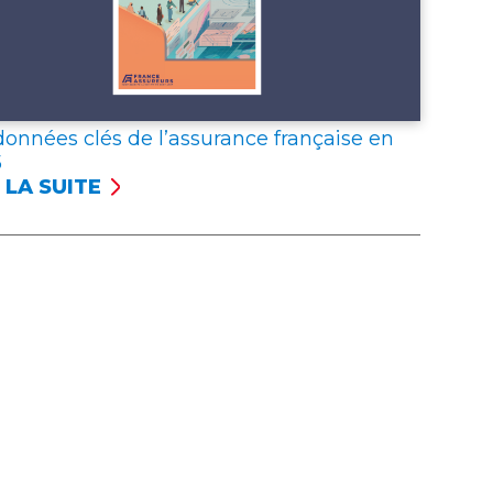
données clés de l’assurance française en
5
 LA SUITE
NÉES
S
SSURANCE
NÇAISE
5