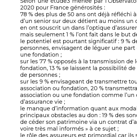
Selon une étude
3
menée par l’Observato
2020 pour France générosités :
78 % des plus de 50 ans ont déjà réfléchi à
d’un senior sur deux détient au moins un c
en ont souscrit un dans l’optique d’assurer
mais seulement 1 % l’ont fait dans le but d
le potentiel est pourtant significatif : 9 % 
personnes, envisagent de léguer une part 
une fondation ;
sur les 77 % opposés à la transmission de 
fondation, 13 % se laissent la possibilité d
de personnes ;
sur les 9 % envisageant de transmettre to
association ou fondation, 20 % transmettrai
association ou une fondation comme l’un d
d’assurance vie ;
le manque d’information quant aux modali
principaux obstacles au don : 19 % des sond
de céder son patrimoine via un contrat d’a
voire très mal informés » à ce sujet ;
le rôle des assureurs est primordial car i