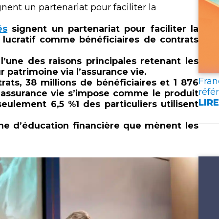
lien
nent un partenariat pour faciliter la
és
signent un partenariat pour faciliter la
lucratif comme bénéficiaires de contrats
l’une des raisons principales retenant les
r patrimoine via l’assurance vie.
Fran
ats, 38 millions de bénéficiaires et 1 876
réfé
 l’assurance vie s’impose comme le produit
LIRE
 seulement 6,5 %
1
des particuliers utilisent
:
FRA
che d’éducation financière que mènent les
ASS
PUB
DEU
DOC
DE
RÉF
POU
L’A