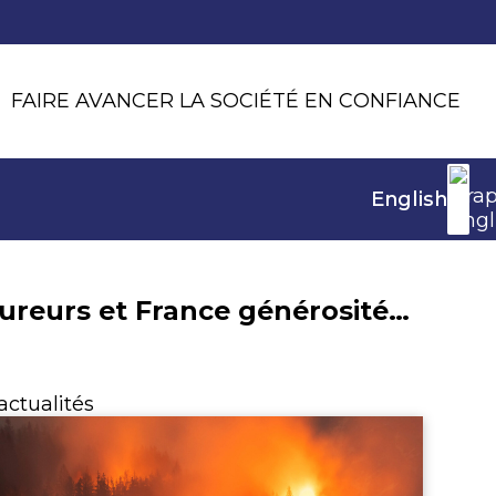
FAIRE AVANCER LA SOCIÉTÉ EN CONFIANCE
English
France Assureurs et France générosités signent un partenariat pour faciliter la générosité des Français via l’assurance vie
actualités