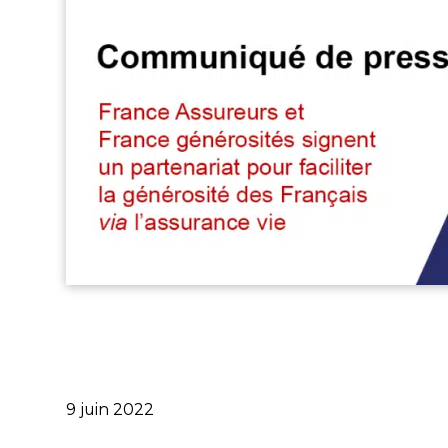
Publié
9 juin 2022
le