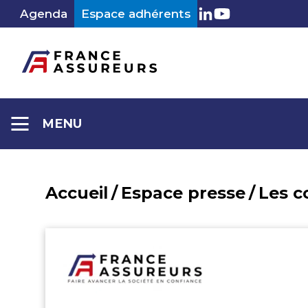
Aller
Agenda
Espace adhérents
LinkedIn
Youtube
au
contenu
MENU
Accueil
/
Espace presse
/
Les 