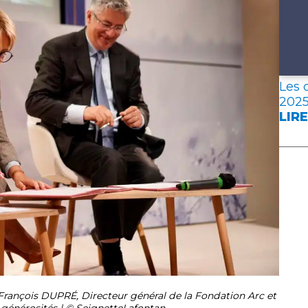
Les 
202
LIRE
:
LES
DON
CLÉ
DE
L’A
FRA
EN
202
François DUPRÉ, Directeur général de la Fondation Arc et
énérosités | © SeignetteLafontan