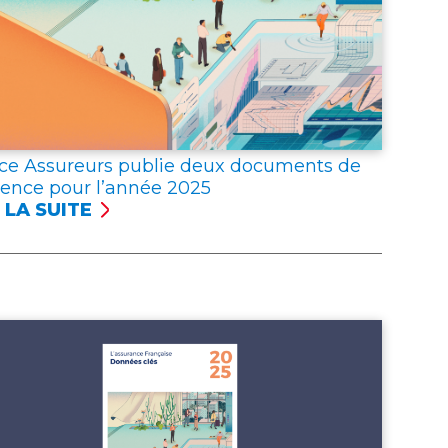
ce Assureurs publie deux documents de
rence pour l’année 2025
 LA SUITE
NCE
UREURS
LIE
X
UMENTS
ÉRENCE
R
NNÉE 2025