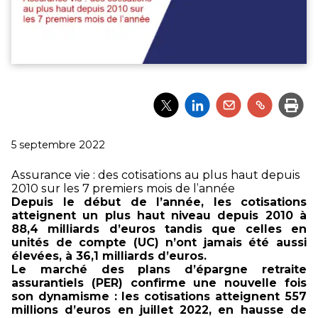
Partager
Partager
Partager
Partager
Impri
l'article
l'article
l'article
l'article
via
via
via
via
Twitter
LinkedIn
Email
un
Publié
5 septembre 2022
lien
le
Assurance vie : des cotisations au plus haut depuis
2010 sur les 7 premiers mois de l’année
Depuis le début de l’année, les cotisations
atteignent un plus haut niveau depuis 2010 à
88,4 milliards d’euros tandis que celles en
unités de compte (UC) n’ont jamais été aussi
élevées, à 36,1 milliards d’euros.
Le marché des plans d’épargne retraite
assurantiels (PER) confirme une nouvelle fois
son dynamisme : les cotisations atteignent 557
millions d’euros en juillet 2022, en hausse de