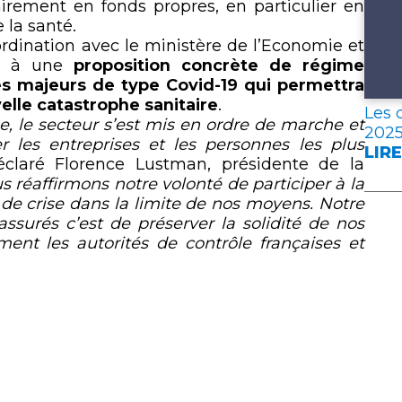
airement en fonds propres, en particulier en
 la santé.
oordination avec le ministère de l’Economie et
ir à une
proposition concrète de régime
res majeurs de type Covid-19 qui permettra
elle catastrophe sanitaire
.
Les 
ge, le secteur s’est mis en ordre de marche et
202
er les entreprises et les personnes les plus
LIRE
:
claré Florence Lustman, présidente de la
LES
s réaffirmons notre volonté de participer à la
DON
ie de crise dans la limite de nos moyens. Notre
CLÉ
assurés c’est de préserver la solidité de nos
DE
ent les autorités de contrôle françaises et
L’A
FRA
EN
202