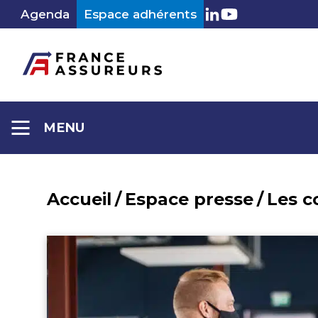
Aller
Agenda
Espace adhérents
LinkedIn
Youtube
au
contenu
MENU
Accueil
/
Espace presse
/
Les 