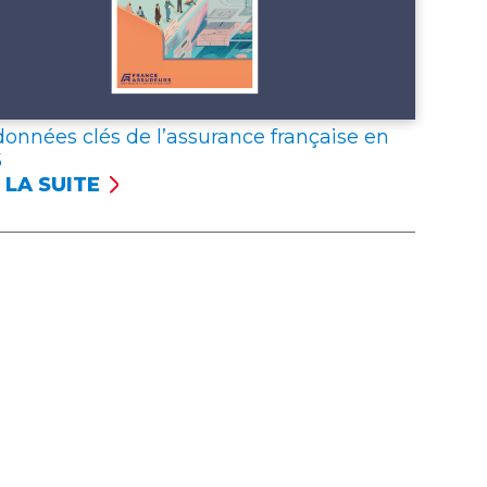
données clés de l’assurance française en
5
 LA SUITE
NÉES
S
SSURANCE
NÇAISE
5