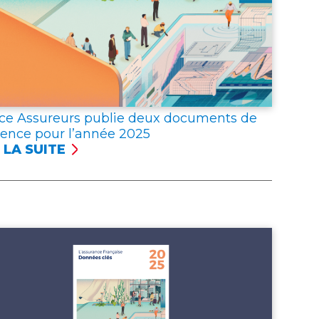
ce Assureurs publie deux documents de
rence pour l’année 2025
 LA SUITE
NCE
UREURS
LIE
X
UMENTS
ÉRENCE
R
NNÉE 2025