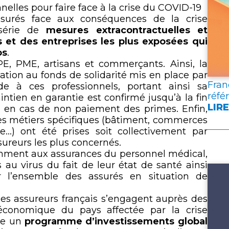
lien
nelles pour faire face à la crise du COVID-19
surés face aux conséquences de la crise
 série de
mesures extracontractuelles et
s et des entreprises les plus exposées qui
os
.
PE, PME, artisans et commerçants. Ainsi, la
ation au fonds de solidarité mis en place par
Fran
de à ces professionnels, portant ainsi sa
réfé
intien en garantie est confirmé jusqu’à la fin
LIRE
 en cas de non paiement des primes. Enfin,
:
es métiers spécifiques (bâtiment, commerces
FRA
e…) ont été prises soit collectivement par
ASS
ssureurs les plus concernés.
PUB
tamment aux assurances du personnel médical,
DEU
au virus du fait de leur état de santé ainsi
DOC
 l’ensemble des assurés en situation de
DE
RÉF
 les assureurs français s’engagent auprès des
POU
 économique du pays affectée par la crise
L’A
ace un
programme d’investissements global